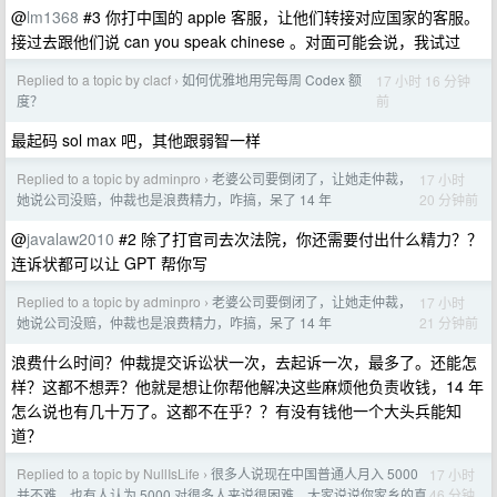
@
lm1368
#3 你打中国的 apple 客服，让他们转接对应国家的客服。
接过去跟他们说 can you speak chinese 。对面可能会说，我试过
Replied to a topic by clacf
如何优雅地用完每周 Codex 额
17 小时 16 分钟
›
前
度？
最起码 sol max 吧，其他跟弱智一样
Replied to a topic by adminpro
老婆公司要倒闭了，让她走仲裁，
17 小时
›
20 分钟前
她说公司没赔，仲裁也是浪费精力，咋搞，呆了 14 年
@
javalaw2010
#2 除了打官司去次法院，你还需要付出什么精力？？
连诉状都可以让 GPT 帮你写
Replied to a topic by adminpro
老婆公司要倒闭了，让她走仲裁，
17 小时
›
21 分钟前
她说公司没赔，仲裁也是浪费精力，咋搞，呆了 14 年
浪费什么时间？仲裁提交诉讼状一次，去起诉一次，最多了。还能怎
样？这都不想弄？他就是想让你帮他解决这些麻烦他负责收钱，14 年
怎么说也有几十万了。这都不在乎？？有没有钱他一个大头兵能知
道？
Replied to a topic by NullIsLife
很多人说现在中国普通人月入 5000
17 小时
›
46 分钟
并不难，也有人认为 5000 对很多人来说很困难。大家说说你家乡的真