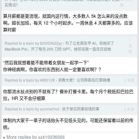
前
实情况？
算月薪都是耍流氓，就国内这行情，大多数人 5k 怎么来的没点数
啊。超长加班，每天 12 个小时起步。一周休息 4 天都算多的。应该
算时薪
1
Replied to a topic by t20000622yy
为了让女朋友学 AI，给她买了
›
天
MacBook Pro，开了每月 200 刀的 GPT，她却说我一直在压迫她
前
“然后我就想着能不能带着女朋友一起学一下”
你神经病啊，你喜欢的东西别人就一定要喜欢啊？？
Replied to a topic by k960128
求教大佬！公司降薪后打算跳槽
3 天前
›
你那流水扯点别的不就有了？餐补打餐卡里。每个月个税抵扣巴拉巴
拉，HR 又不会仔细算
Replied to a topic by summerhot
关于单位同事给钱的事
3 天前
›
体制内大家干一辈子的话抬头不见低头见的，可能还保留着以前的传
统。
More replies by xz410236056
»