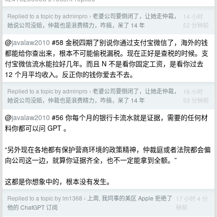
Replied to a topic by adminpro
老婆公司要倒闭了，让她走仲裁，
14 小时
›
52 分钟前
她说公司没赔，仲裁也是浪费精力，咋搞，呆了 14 年
@
javalaw2010
#58 金税四期了别说你通过支付宝微信了，海外的钱
都能给你查出来，根本不可能偷税漏税。现在正好是查税的时候。支
付宝微信流水能拉好几年。而且 N 不是看你固定工资，是看你过去
12 个月平均收入。反正你的钱你爱去不去。
Replied to a topic by adminpro
老婆公司要倒闭了，让她走仲裁，
16 小时
›
53 分钟前
她说公司没赔，仲裁也是浪费精力，咋搞，呆了 14 年
@
javalaw2010
#56 你每个月的银行卡流水就是证据，需要的任何材
料你都可以问 GPT 。
“另外现在各地都有保护营商环境的政策精神，仲裁庭或者法院都会偏
向公司这一边，就算你证据齐全，也不一定能拿到全额。”
这都是你想象中的，根本没有发生。
Replied to a topic by lm1368
上周, 我同事的美区 Apple 拒绝了
17 小时 4 分
›
钟前
他的 ChatGPT 订阅