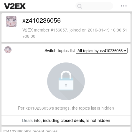
xz410236056
V2EX member #156057, joined on 2016-01-19 16:00:51
+08:00
Switch topics list
Per xz410236056's settings, the topics list is hidden
Deals
info, including closed deals, is not hidden
xz410236056's recent replies