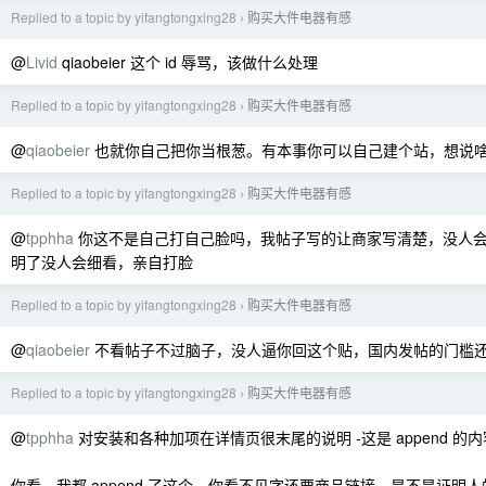
Replied to a topic by yifangtongxing28
购买大件电器有感
›
@
Livid
qiaobeier 这个 id 辱骂，该做什么处理
Replied to a topic by yifangtongxing28
购买大件电器有感
›
@
qiaobeier
也就你自己把你当根葱。有本事你可以自己建个站，想说
Replied to a topic by yifangtongxing28
购买大件电器有感
›
@
tpphha
你这不是自己打自己脸吗，我帖子写的让商家写清楚，没人
明了没人会细看，亲自打脸
Replied to a topic by yifangtongxing28
购买大件电器有感
›
@
qiaobeier
不看帖子不过脑子，没人逼你回这个贴，国内发帖的门槛
Replied to a topic by yifangtongxing28
购买大件电器有感
›
@
tpphha
对安装和各种加项在详情页很末尾的说明 -这是 append 
你看，我都 append 了这个，你看不见字还要商品链接，是不是证明