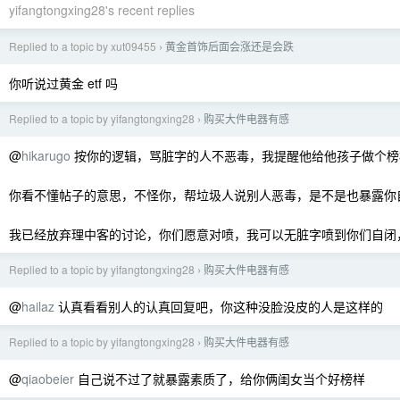
yifangtongxing28's recent replies
Replied to a topic by xut09455
黄金首饰后面会涨还是会跌
›
你听说过黄金 etf 吗
Replied to a topic by yifangtongxing28
购买大件电器有感
›
@
hikarugo
按你的逻辑，骂脏字的人不恶毒，我提醒他给他孩子做个榜
你看不懂帖子的意思，不怪你，帮垃圾人说别人恶毒，是不是也暴露你
我已经放弃理中客的讨论，你们愿意对喷，我可以无脏字喷到你们自闭
Replied to a topic by yifangtongxing28
购买大件电器有感
›
@
hailaz
认真看看别人的认真回复吧，你这种没脸没皮的人是这样的
Replied to a topic by yifangtongxing28
购买大件电器有感
›
@
qiaobeier
自己说不过了就暴露素质了，给你俩闺女当个好榜样