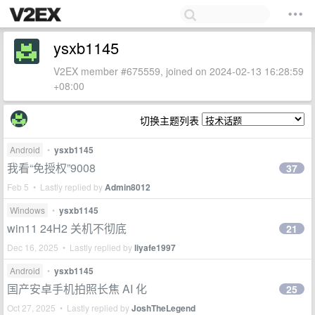
ysxb1145
V2EX member #675559, joined on 2024-02-13 16:28:59
+08:00
切换主题列表
Android
•
ysxb1145
我看“免授权”9008
37
Feb 5 • Lastly replied by
Admin8012
Windows
•
ysxb1145
win11 24H2 关机不彻底
21
Dec 16, 2025 • Lastly replied by
liyafe1997
Android
•
ysxb1145
国产安卓手机拍照长焦 AI 化
25
Oct 27, 2025 • Lastly replied by
JoshTheLegend