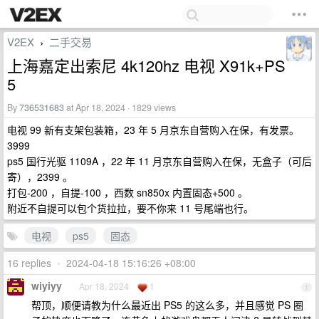
V2EX
二手交易
›
上海嘉定出索尼 4k120hz 电视 X91k+PS
5
By
736531683
at Apr 18, 2024 · 1829 views
电视 99 新有支架包装箱，23 年 5 月京东自营购入在保，有发票。
3999
ps5 国行光驱 1109A ，22 年 11 月京东自营购入在保，无盒子（可后
寄），2399 。
打包-200 ，自提-100 ，西数 sn850x 内置固态+500 。
附近不自提可以包个货拉拉，要不你来 11 号尾端也行。
电视
ps5
固态
16 replies
•
2024-04-18 15:16:26 +08:00
wiyiyy
Apr 18, 2024
1
1
帮顶，顺便请教为什么最近出 PS5 的这么多，并且感觉 PS 圈