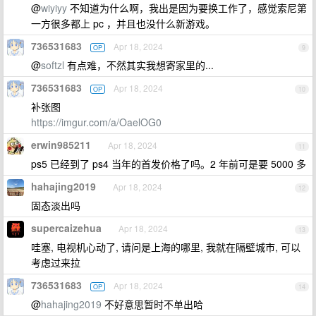
@
wiyiyy
不知道为什么啊，我出是因为要换工作了，感觉索尼第
一方很多都上 pc ，并且也没什么新游戏。
736531683
Apr 18, 2024
OP
9
@
softzl
有点难，不然其实我想寄家里的...
736531683
Apr 18, 2024
OP
10
补张图
https://imgur.com/a/OaelOG0
erwin985211
Apr 18, 2024
11
ps5 已经到了 ps4 当年的首发价格了吗。2 年前可是要 5000 多
hahajing2019
Apr 18, 2024
12
固态淡出吗
supercaizehua
Apr 18, 2024
13
哇塞, 电视机心动了, 请问是上海的哪里, 我就在隔壁城市, 可以
考虑过来拉
736531683
Apr 18, 2024
OP
14
@
hahajing2019
不好意思暂时不单出哈