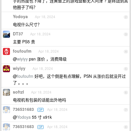
子的热度也下降了，连黄鱼上的游戏盘都无人问津 ? 是转战到其
他圈子了吗？
Yodoya
Apr 18, 2024
2
电视什么尺寸？
DT37
Apr 18, 2024
3
主要 PS5 贵
foufoufm
Apr 18, 2024
4
@
wiyiyy
psn 涨价 ，消费降级
wiyiyy
Apr 18, 2024
5
@
foufoufm
好吧，这个倒是有点理解，PSN 从涨价后就没开过
了 。。。
softzl
Apr 18, 2024
6
电视机有包装的话能出外地吗
736531683
Apr 18, 2024
OP
7
@
Yodoya
55 寸 x91k
736531683
Apr 18, 2024
OP
8