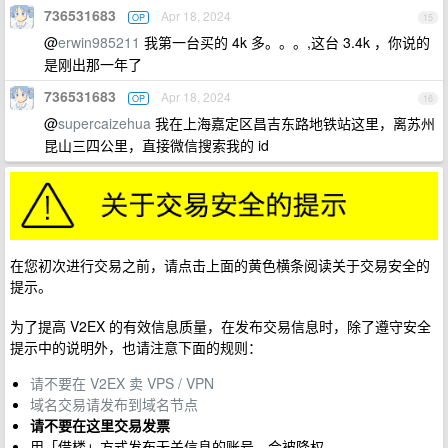
736531683
Apr 18, 2024
OP
15
@
erwin985211
我第一台买的 4k 多。。。,这台 3.4k ，你说的
是刚出那一年了
736531683
Apr 18, 2024
OP
16
@
supercaizehua
我在上海嘉定区昌吉东路地铁站这里，离苏州
昆山三四公里，直接微信搜索我的 id
在您初次进行交易之前，请点击上面的黄色横条阅读关于交易安全的
提示。
为了提高 V2EX 的有效信息质量，在发布交易信息时，除了遵守安全
提示中的说明外，也请注意下面的规则：
请不要在 V2EX 卖 VPS / VPN
域名交易请发布到域名节点
请不要在这里交易发票
用「借楼」方式发布无关信息的账号，会被降权