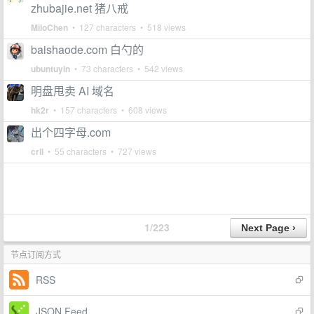
zhubajie.net 猪八戒
MiloChen
• 127 characters • 518 views
baishaode.com 白勺的
ubuntuyin
• 73 characters • 542 views
明盘甩卖 AI 域名
hk2r
• 157 characters • 608 views
出个四字母.com
crll
• 55 characters • 727 views
1/223
节点订阅方式
RSS
JSON Feed