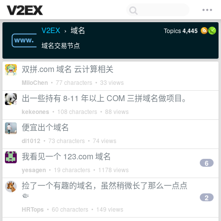
V2EX
域名
Topics
4,445
›
域名交易节点
双拼.com 域名 云计算相关
MiloChen
• 77 characters • 33 views
出一些持有 8-11 年以上 COM 三拼域名做项目。
kekeones
• 108 characters • 88 views
便宜出个域名
di1012
• 73 characters • 74 views
我看见一个 123.com 域名
6
yesagen
• 19 characters • 1178 views
捡了一个有趣的域名，虽然稍微长了那么一点点
🤏
2
HRTops
• 60 characters • 149 views