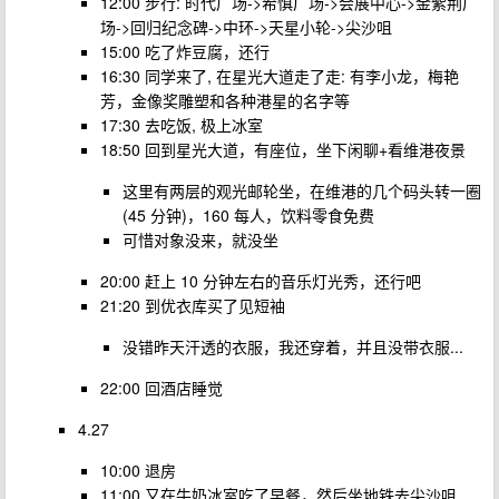
12:00 步行: 时代广场->希慎广场->会展中心->金紫荆广
场->回归纪念碑->中环->天星小轮->尖沙咀
15:00 吃了炸豆腐，还行
16:30 同学来了, 在星光大道走了走: 有李小龙，梅艳
芳，金像奖雕塑和各种港星的名字等
17:30 去吃饭, 极上冰室
18:50 回到星光大道，有座位，坐下闲聊+看维港夜景
这里有两层的观光邮轮坐，在维港的几个码头转一圈
(45 分钟)，160 每人，饮料零食免费
可惜对象没来，就没坐
20:00 赶上 10 分钟左右的音乐灯光秀，还行吧
21:20 到优衣库买了见短袖
没错昨天汗透的衣服，我还穿着，并且没带衣服...
22:00 回酒店睡觉
4.27
10:00 退房
11:00 又在牛奶冰室吃了早餐，然后坐地铁去尖沙咀