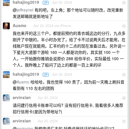
hahajing2019
Apr 30, 2024
OP
3
@
jeffreynet
有的吧，左上角；那个地址可以随时改，改完重新
发送邮箱就是新地址了
Ausmo
Apr 30, 2024 via iPhone
4
我也来开的这三个户，都提前预约的青衣城这边的分行，九点多
刚开了中银的，半小时办完了，给了卡不过说两天后才能用，在
线账户现在就能用。汇丰约的十二点的现在准备过去。另外说一
下星光大道那个游轮 160 一人都是坑你的，其实就 100 一个
人，一开始跟你推销会说原价 288 给你半价，实际最低 100 一
个人，我昨晚上了船问了边上的都是一百上来的🤣
hahajing2019
Apr 30, 2024
OP
5
@
Ausmo
哈哈哈，我也觉得 160 贵了，因为前一天晚上刷抖音
看到有 110 左右的团购
arvinxian
Apr 30, 2024
6
请问建行信用卡账单可以吗? 没有招行信用卡, 我看很多人推荐
招行信用卡(是因为带地址?)
arvinxian
Apr 30, 2024
7
@
arvinxian
我想申请汇丰的,好像说居住证的地址也可以?