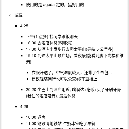
使用的是 agoda 定的，挺好用的
游玩
4.25
下午(1 点多) 找同学蹭饭聊天
16:00 去酒店休息(铜锣湾)
17:30 从酒店出发步行去爬太平山(导航 5 公里多)
19:10 到达太平山顶广场，看夜景(能看到脚下高楼和维
港)
衣服汗透了，空气湿度较大，还背了个书包...
建议轻装简行也可以公交/缆车直接上
20:20 坐巴士到酒店附近, 瞎溜达+吃饭+买了牙刷牙膏
(我住的酒店没有), 最后休息
4.26
10:00 退房
11:00 铜锣湾地铁站-牛奶冰室吃了早餐