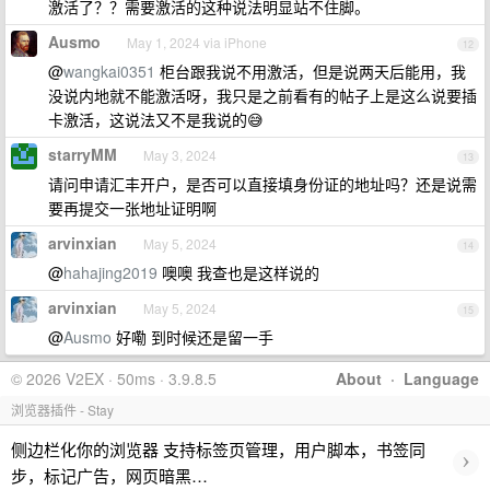
激活了？？需要激活的这种说法明显站不住脚。
Ausmo
May 1, 2024 via iPhone
12
@
wangkai0351
柜台跟我说不用激活，但是说两天后能用，我
没说内地就不能激活呀，我只是之前看有的帖子上是这么说要插
卡激活，这说法又不是我说的😅
starryMM
May 3, 2024
13
请问申请汇丰开户，是否可以直接填身份证的地址吗？还是说需
要再提交一张地址证明啊
arvinxian
May 5, 2024
14
@
hahajing2019
噢噢 我查也是这样说的
arvinxian
May 5, 2024
15
@
Ausmo
好嘞 到时候还是留一手
© 2026 V2EX · 50ms · 3.9.8.5
About
·
Language
浏览器插件 - Stay
侧边栏化你的浏览器 支持标签页管理，用户脚本，书签同
›
步，标记广告，网页暗黑…