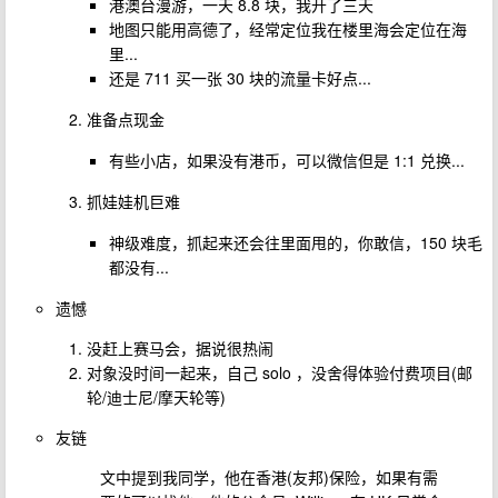
港澳台漫游，一天 8.8 块，我开了三天
地图只能用高德了，经常定位我在楼里海会定位在海
里...
还是 711 买一张 30 块的流量卡好点...
准备点现金
有些小店，如果没有港币，可以微信但是 1:1 兑换...
抓娃娃机巨难
神级难度，抓起来还会往里面甩的，你敢信，150 块毛
都没有...
遗憾
没赶上赛马会，据说很热闹
对象没时间一起来，自己 solo ，没舍得体验付费项目(邮
轮/迪士尼/摩天轮等)
友链
文中提到我同学，他在香港(友邦)保险，如果有需