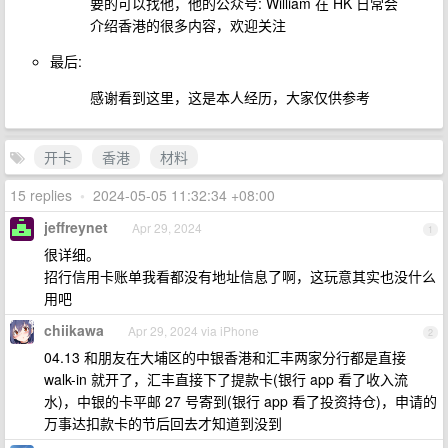
要的可以找他，他的公众号: William 在 HK 日常会
介绍香港的很多内容，欢迎关注
最后:
感谢看到这里，这是本人经历，大家仅供参考
开卡
香港
材料
15 replies
•
2024-05-05 11:32:34 +08:00
jeffreynet
Apr 29, 2024
1
很详细。
招行信用卡账单我看都没有地址信息了啊，这玩意其实也没什么
用吧
chiikawa
Apr 29, 2024 via iPhone
2
04.13 和朋友在大埔区的中银香港和汇丰两家分行都是直接
walk-in 就开了，汇丰直接下了提款卡(银行 app 看了收入流
水)，中银的卡平邮 27 号寄到(银行 app 看了投资持仓)，申请的
万事达扣款卡的节后回去才知道到没到