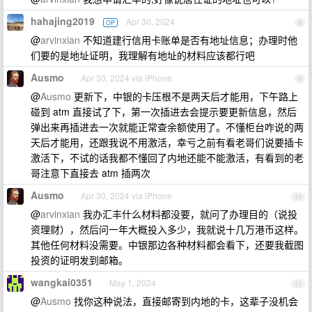
hahajing2019
Apr 30, 2024
OP
8
@
arvinxian
不知道建行信用卡账单是否有地址信息；办理时他
们要的是地址证明，我理解有地址的材料应该都行吧
Ausmo
Apr 30, 2024 via iPhone
9
@
Ausmo
更新下，中银的卡压根不是两天后才能用，下午路上
碰到 atm 直接试了下，第一次插进去会提示要更新信息，然后
弹出来再插进去一次就能正常查余额使用了。不懂柜台咋说的两
天后才能用，还跟我说不用激活，幸亏之前有看老哥们说要插卡
激活下，不试的话我都不懂回了内地还能不能激活，有看到的老
哥注意下直接去 atm 插两次
Ausmo
Apr 30, 2024 via iPhone
10
@
arvinxian
我办汇丰什么材料都没要，就问了办理目的（说投
资理财），然后问一年大概投入多少，我就说十几万港币这样。
其他任何材料没需要。中银那边各种材料都会看下，还要我截图
投资的证明发到邮箱。
wangkai0351
May 1, 2024
11
@
Ausmo
找你这种说法，直接邮寄到内地的卡，这辈子没机会