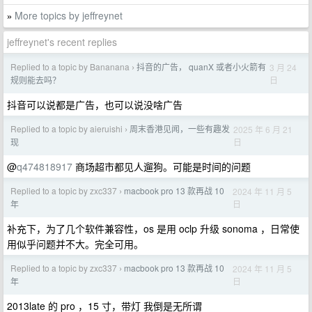
More topics by jeffreynet
»
jeffreynet's recent replies
Replied to a topic by Bananana
抖音的广告， quanX 或者小火箭有
3 月 24
›
日
规则能去吗？
抖音可以说都是广告，也可以说没啥广告
Replied to a topic by aieruishi
周末香港见闻，一些有趣发
2025 年 6 月 21
›
日
现
@
q474818917
商场超市都见人遛狗。可能是时间的问题
Replied to a topic by zxc337
macbook pro 13 款再战 10
2024 年 11 月 5
›
日
年
补充下，为了几个软件兼容性，os 是用 oclp 升级 sonoma ，日常使
用似乎问题并不大。完全可用。
Replied to a topic by zxc337
macbook pro 13 款再战 10
2024 年 11 月 5
›
日
年
2013late 的 pro ，15 寸，带灯 我倒是无所谓