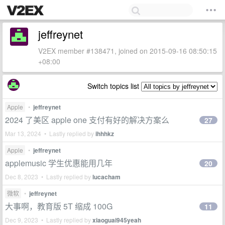
jeffreynet
V2EX member #138471, joined on 2015-09-16 08:50:15
+08:00
Switch topics list
Apple
•
jeffreynet
2024 了美区 apple one 支付有好的解决方案么
27
Mar 13, 2024 • Lastly replied by
ihhhkz
Apple
•
jeffreynet
applemusic 学生优惠能用几年
20
Dec 8, 2023 • Lastly replied by
lucacham
微软
•
jeffreynet
大事啊，教育版 5T 缩成 100G
11
Dec 9, 2023 • Lastly replied by
xiaoguai945yeah