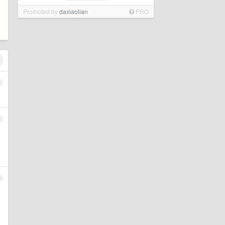
Promoted by
daxiaolian
PRO
1
2
3