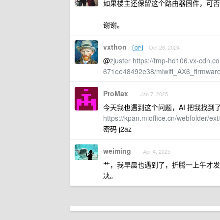
如果楼主还保留这个路由器固件，可否麻烦
谢谢。
vxthon
Oct 28, 2024
OP
@
zjuster
https://tmp-hd106.vx-cdn.c
671ee48492e38/miwifi_AX6_firmware
ProMax
Jan 7, 2025
今天我也遇到这个问题，AI 把我找
https://kpan.mioffice.cn/webfolder
密码 j2az
weiming
Apr 4, 2025
艹，我早晨也遇到了，折腾一上午才发现只要手机
决。