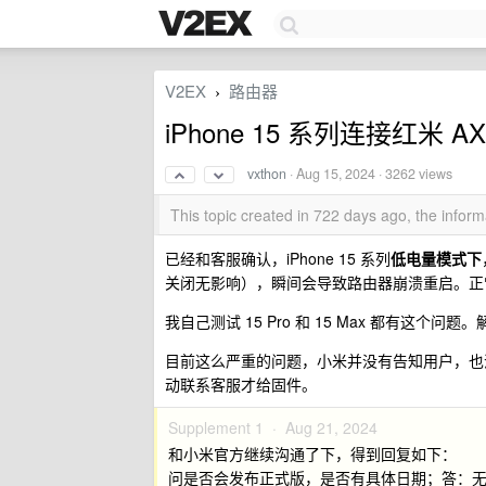
V2EX
路由器
›
iPhone 15 系列连接红米 A
vxthon
·
Aug 15, 2024
· 3262 views
This topic created in 722 days ago, the info
已经和客服确认，iPhone 15 系列
低电量模式下
关闭无影响），瞬间会导致路由器崩溃重启。正
我自己测试 15 Pro 和 15 Max 都有这
目前这么严重的问题，小米并没有告知用户，也
动联系客服才给固件。
Supplement 1 ·
Aug 21, 2024
和小米官方继续沟通了下，得到回复如下：
问是否会发布正式版，是否有具体日期；答：无具体