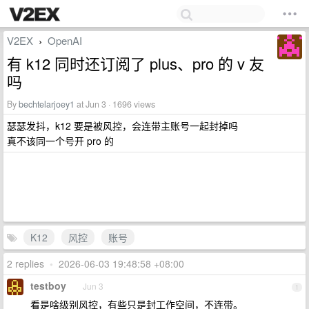
V2EX
OpenAI
›
有 k12 同时还订阅了 plus、pro 的 v 友
吗
By
bechtelarjoey1
at Jun 3 · 1696 views
瑟瑟发抖，k12 要是被风控，会连带主账号一起封掉吗
真不该同一个号开 pro 的
K12
风控
账号
2 replies
•
2026-06-03 19:48:58 +08:00
testboy
Jun 3
1
看是啥级别风控，有些只是封工作空间，不连带。