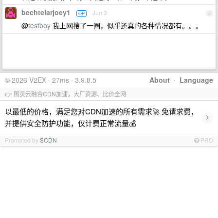
bechtelarjoey1
Jun 3
OP
2
@
testboy
我上网搜了一圈，似乎还真的各种情况都有。。。
© 2026 V2EX · 27ms · 3.9.8.5
About
·
Language
👉 图灵云融合CDN加速，大厂资源、比价全网
以最低的价格，满足您对CDN加速的所有需求🚀 免请求费，
›
并提供安全防护功能，仅计费正常流量💰
Promoted by
SCDN
PRO