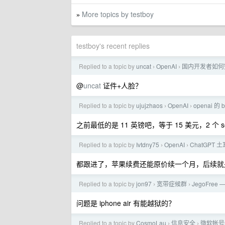
More topics by testboy
»
testboy's recent replies
Replied to a topic by
uncat
OpenAI
国内开发者如何完成 Op
›
›
@
uncat
证件+人脸？
Replied to a topic by
ujujzhaos
OpenAI
openai 的
›
›
之前最低的是 11 英镑吧，等于 15 美元，2 
Replied to a topic by
Ivtdny75
OpenAI
ChatGPT
›
›
都跟进了，苹果续费还能原价续一个月，后续就
Replied to a topic by
jon97
宽带症候群
JegoFree
›
›
问题是 iphone air 有能越狱的？
Replied to a topic by
CosmoLau
信息安全
微软帐号
›
›