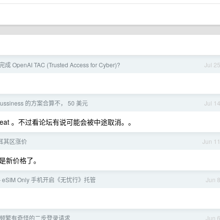
enAI TAC (Trusted Access for Cyber)?
Jul 2
 bussiness 的方案合算不， 50 美元
Jul 1
个 seat 。不过看论坛有说可能会被中途取消。。
 土耳其区涨价
Jun 1
是新价格了。
 — eSIM Only 手机开启《无忧行》托管
Jun 
频繁有奇怪的二步登录请求
Jun 