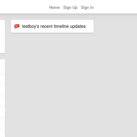
Home
Sign Up
Sign In
testboy's recent timeline updates