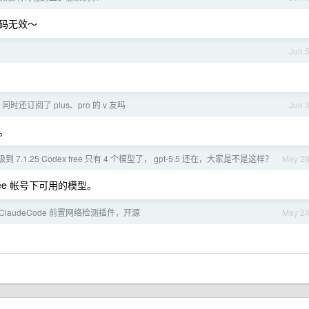
码无效～
Jun 
2 同时还订阅了 plus、pro 的 v 友吗
Jun 
。
级到 7.1.25 Codex free 只有 4 个模型了， gpt-5.5 还在，大家是不是这样？
May 2
free 帐号下可用的模型。
ClaudeCode 前置网络检测插件，开源
May 2
。