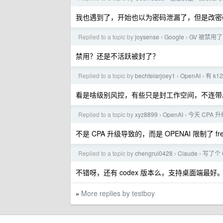
我也遇到了，开始也以为密码泄漏了，但是改密
Replied to a topic by
joysense
Google
GV 被禁用了
›
›
禁用？还是不活跃被封了？
Replied to a topic by
bechtelarjoey1
OpenAI
有 k1
›
›
看是啥级别风控，有些只是封工作空间，不连带
Replied to a topic by
xyz8899
OpenAI
今天 CPA 升
›
›
不是 CPA 升级导致的，而是 OPENAI 限制了 
Replied to a topic by
chengrui0428
Claude
写了个 
›
›
不错呀，还有 codex 版本么，支持桌面端最好
More replies by testboy
»