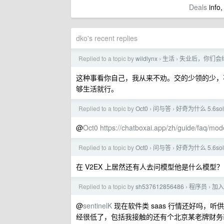
Deals
info,
dko's recent replies
Replied to a topic by
wildlynx
生活
失业后，你们会
›
›
这种事看你自己，我从来不劝。交的少领的少，
够生活就行。
Replied to a topic by
Oct0
问与答
好奇为什么 5.6so
›
›
@
Oct0
https://chatboxai.app/zh/guide/faq/mode
Replied to a topic by
Oct0
问与答
好奇为什么 5.6so
›
›
在 V2EX 上居然还有人去问模型他是什么模型？
Replied to a topic by
sh537612856486
程序员
加入
›
›
@
sentinelK
现在软件类 saas 行情还好吗，
经很低了，包括我接触的还有个北京某老牌财务