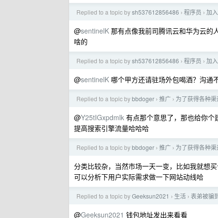
Replied to a topic by
sh537612856486
程序员
加入
›
›
@
sentinelK
那有点像我前司腾讯云和华为云的
啥的
Replied to a topic by
sh537612856486
程序员
加入
›
›
@
sentinelK
哪个甲方还请驻场外包喝酒？沟通不
Replied to a topic by
bbdoger
推广
为了获得各种渠道
›
›
@
Y25tIGxpdmlk
有点那个意思了，那也给你个建议
提高搜索引擎流量哈哈哈
Replied to a topic by
bbdoger
推广
为了获得各种渠道
›
›
分类比较杂，当然市场一天一变，比如我就想买个 
可以分析下用户实际需求做一下网站动线哈
Replied to a topic by
Geeksun2021
生活
表弟被骗
›
›
@
Geeksun2021
钱包地址发出来看看