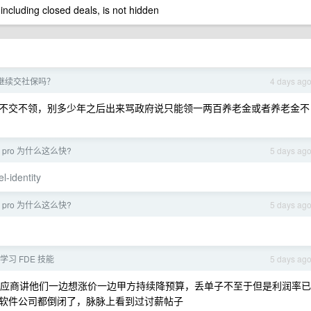
 including closed deals, is not hidden
继续交社保吗？
4 days ag
不交不领，别多少年之后出来骂政府说只能领一两百养老金或者养老金不
l pro 为什么这么快?
5 days ag
l-identity
l pro 为什么这么快?
5 days ag
学习 FDE 技能
5 days ag
听供应商讲他们一边想涨价一边甲方持续降预算，丢单子不至于但是利润率已
软件公司都倒闭了，脉脉上看到过讨薪帖子