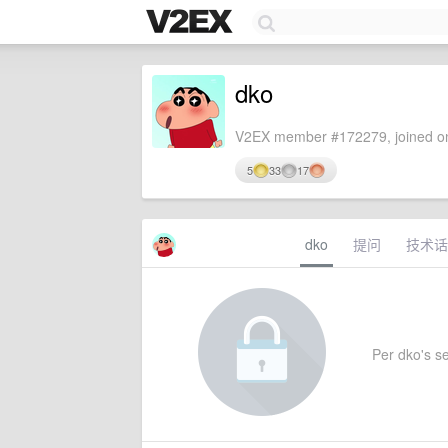
dko
V2EX member #172279, joined on
5
33
17
dko
提问
技术话
Per dko's set