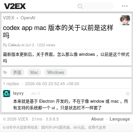
V2EX
OpenAI
›
codex app mac 版本的关于以前是这样
吗
By
CakeJu
at Jun 3 · 1222 views
最新版本更新后，关于界面，怎么那么像 windows ，以前是这个样式
吗
界面
Mac
Windows
1 replies
•
2026-06-03 20:52:45 +08:00
layxy
Jun 3
1
本来就是基于 Electron 开发的，不在于像 window 或 mac ，所
有支持的系统都一个 ui ，只是状态栏不一样罢了
© 2026 V2EX · 21ms · 3.9.8.5
About
·
Language
618年中大促即将结束：国内外VPS服务器，99元起，续费代金券