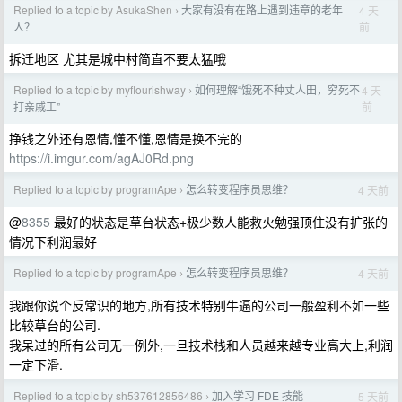
Replied to a topic by AsukaShen
大家有没有在路上遇到违章的老年
4 天
›
前
人？
拆迁地区 尤其是城中村简直不要太猛哦
Replied to a topic by myflourishway
如何理解“饿死不种丈人田，穷死不
4 天
›
前
打亲戚工”
挣钱之外还有恩情,懂不懂,恩情是换不完的
https://i.imgur.com/agAJ0Rd.png
Replied to a topic by programApe
怎么转变程序员思维？
4 天前
›
@
8355
最好的状态是草台状态+极少数人能救火勉强顶住没有扩张的
情况下利润最好
Replied to a topic by programApe
怎么转变程序员思维？
4 天前
›
我跟你说个反常识的地方,所有技术特别牛逼的公司一般盈利不如一些
比较草台的公司.
我呆过的所有公司无一例外,一旦技术栈和人员越来越专业高大上,利润
一定下滑.
Replied to a topic by sh537612856486
加入学习 FDE 技能
5 天前
›