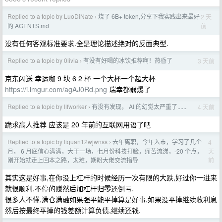
Replied to a topic by LuoDiNate
烧了 6B+ token,分享下我实践出来最好
2 天
›
前
的 AGENTS.md
没有任何客观标准要求.全是理论描述绝对的反面典型.
Replied to a topic by 0livia
有没有好喝的冰饮推荐啊！热昏了
3 天前
›
京东闪送 幸运咖 9 块 6 2 杯 一个大杯一个超大杯
https://i.imgur.com/agAJ0Rd.png
瑞幸都弱爆了
Replied to a topic by llfworker
有没有发现， AI 的幻觉太严重了......
4 天前
›
跪求高人推荐 应该是 20 年前的互联网用语了吧
Replied to a topic by liquan12wjwnss
去年离职，今年入市，学习了几个
4
›
天
月， 6 月底信心满满，大干一场，七月份科技打脸，痛苦流涕，-20 个点，
前
刚开始就走上回本之路，太难，期盼大佬交流指导
其实这是好事,在你没上杠杆的时候经历一次有限的大跌,好过你一进来
就很顺利,不停的赚然后加杠杆归零还倒亏.
很多人不懂,满仓满融如果强平能平掉算是好事,如果没平掉继续收利息
然后按最终平掉的钱差额计算负债,继续还钱.