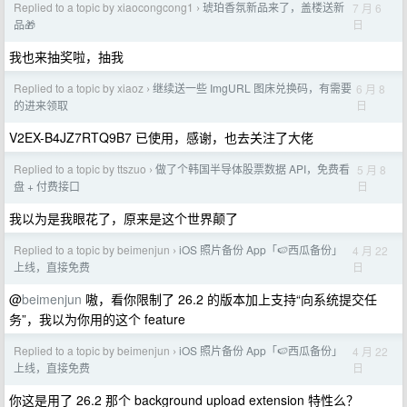
Replied to a topic by xiaocongcong1
琥珀香氛新品来了，盖楼送新
7 月 6
›
日
品🎁
我也来抽奖啦，抽我
Replied to a topic by xiaoz
继续送一些 ImgURL 图床兑换码，有需要
6 月 8
›
日
的进来领取
V2EX-B4JZ7RTQ9B7 已使用，感谢，也去关注了大佬
Replied to a topic by ttszuo
做了个韩国半导体股票数据 API，免费看
5 月 8
›
日
盘 + 付费接口
我以为是我眼花了，原来是这个世界颠了
Replied to a topic by beimenjun
iOS 照片备份 App「🍉西瓜备份」
4 月 22
›
日
上线，直接免费
@
beimenjun
嗷，看你限制了 26.2 的版本加上支持“向系统提交任
务”，我以为你用的这个 feature
Replied to a topic by beimenjun
iOS 照片备份 App「🍉西瓜备份」
4 月 22
›
日
上线，直接免费
你这是用了 26.2 那个 background upload extension 特性么？