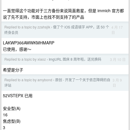
一直觉得这个功能对于三方备份来说简直救星，但是 immich 官方都
说了先不支持，市面上也找不到支持了的产品
Replied to a topic by zzahsjlk
做了个 iOS 成语填字 APP，送 50 个
4 月 17
›
日
终身会员
LAKWP366AWWKMHMARP
已使用，感谢～
Replied to a topic by xiaoz
ImgURL 图床 8 周年啦，送兑换码
3 月 10 日
›
希望是分子
Replied to a topic by amybond
原创 - 开发了一个关于依恋障碍的自
3 月 9
›
日
评站
52VSTEPX 已用
安全型(A)
16
焦虑型(B)
3