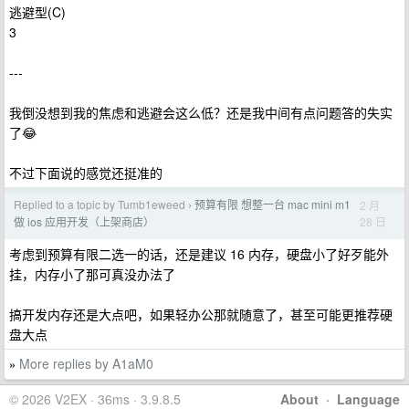
逃避型(C)
3
---
我倒没想到我的焦虑和逃避会这么低？还是我中间有点问题答的失实
了😂
不过下面说的感觉还挺准的
Replied to a topic by Tumb1eweed
预算有限 想整一台 mac mini m1
2 月
›
28 日
做 ios 应用开发（上架商店）
考虑到预算有限二选一的话，还是建议 16 内存，硬盘小了好歹能外
挂，内存小了那可真没办法了
搞开发内存还是大点吧，如果轻办公那就随意了，甚至可能更推荐硬
盘大点
More replies by A1aM0
»
© 2026 V2EX · 36ms · 3.9.8.5
About
·
Language