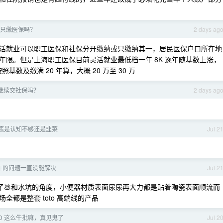
只缴医保吗？
2 days ag
活就业可以职工医保和社保分开缴纳或只缴纳其一，居民医保户口所在地
限。但是上海职工医保目前灵活就业最低档一年 8K 逐年随基数上涨，
基数及缴满 20 年算，大概 20 万至 30 万
继续交社保吗？
2 days ag
底是认知不够还是韭菜
Jul 2
年的问题一直没能解决
Jul 2
节了💩和水坑的角度，小便器材质表面尿尿再大力都是贴着陶瓷表面顺流而
都是整套 toto 高端线的产品
DD 这么牛批嘛，真见鬼了
Jul 2