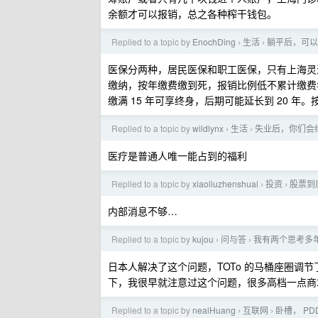
余额才可以报销，总之各种榨干钱包。
Replied to a topic by
EnochDing
生活
躺平后，可以
›
›
医保分两种，居民医保和职工医保，只有上海灵
缴纳，按年缴费缴到死，报销比例低不累计缴费年
缴满 15 年可享终身，后期可能延长到 20 年。按照
Replied to a topic by
wildlynx
生活
失业后，你们会
›
›
医疗是普通人唯一能占到的福利
Replied to a topic by
xiaoliuzhenshuai
投资
股票到
›
›
内部消息不够…
Replied to a topic by
kujou
问与答
我有两个思考多
›
›
日本人解决了这个问题，TOTo 的马桶座圈调
下，我很早就注意过这个问题，很多高档一点商场全
Replied to a topic by
nealHuang
互联网
卧槽， P
›
›