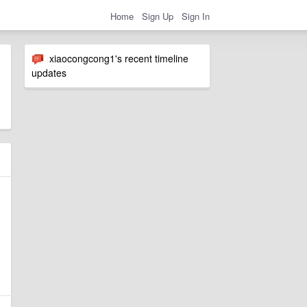
Home
Sign Up
Sign In
xiaocongcong1's recent timeline
updates