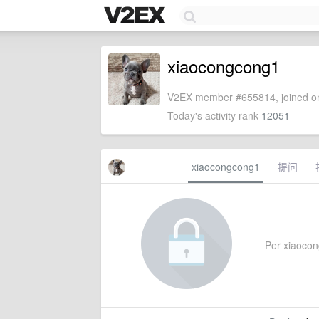
xiaocongcong1
V2EX member #655814, joined on
Today's activity rank
12051
xiaocongcong1
提问
Per xiaocong