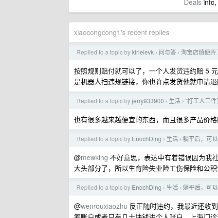
Deals
info,
xiaocongcong1's recent replies
Replied to a topic by
kirieievk
问与答
淘宝店随便弄
›
›
按照规则赔付就可以了，一个人发货违约赔 5 
是机器人扫违规链接，你也许点发货他就申请退
Replied to a topic by
jerry933900
生活
“打工人三件
›
›
也有很多越来越便宜的东西，而且很多产品价格
Replied to a topic by
EnochDing
生活
躺平后，可以
›
›
@
mewking
不好意思，表达中有着错误因为我社
大头部分了，所以生育险失业险工伤保险和公积
Replied to a topic by
EnochDing
生活
躺平后，可以
›
›
@
wenrouxiaozhu
反正随时违约，我最近还收到
筹账户或者只有几十块钱进个人账户，上海门诊