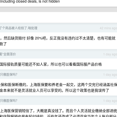
 including closed deals, is not hidden
了个商品被人给拍了.咱处理
42 mins ag
元，然后缺货赔付 好像 20%吧，反正我没有违约过不太清楚，也有可能就
款了
套”全面涨价
1 day ag
国际接轨质量可能还不如人家，所以也可以看看国际服产品价格
只缴医保吗？
1 day ag
保和医保断缴的，上海医保要和养老金一起交，这两个交完已经涵盖社
金本来就不是灵活就业人员可以享受的。所以这个政策也是我误传了
只缴医保吗？
1 day ag
上海医保营销短信了，大概是真没钱了。而且个人灵活就业缴纳全部进统
和住院报销也是有起付线的，近些年还改成了必须花完当年个人账户部分