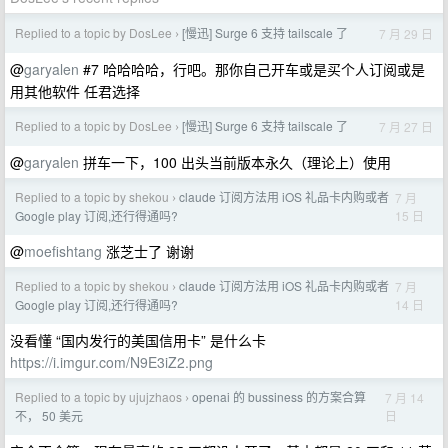
Replied to a topic by DosLee
[慢迅] Surge 6 支持 tailscale 了
7 月 29 日
›
@
garyalen
#7 哈哈哈哈，行吧。那你自己开车或是买个人订阅或是
用其他软件 任君选择
Replied to a topic by DosLee
[慢迅] Surge 6 支持 tailscale 了
7 月 27 日
›
@
garyalen
拼车一下，100 出头当前版本永久（理论上）使用
Replied to a topic by shekou
claude 订阅方法用 iOS 礼品卡内购或者
7 月
›
15 日
Google play 订阅,还行得通吗?
@
moefishtang
涨芝士了 谢谢
Replied to a topic by shekou
claude 订阅方法用 iOS 礼品卡内购或者
7 月
›
14 日
Google play 订阅,还行得通吗?
没看懂 “国内发行的美国信用卡” 是什么卡
https://i.imgur.com/N9E3iZ2.png
Replied to a topic by ujujzhaos
openai 的 bussiness 的方案合算
7 月 14
›
日
不， 50 美元