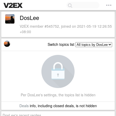
DosLee
V2EX member #545752, joined on 2021-05-19 12:26:55
+08:00
Switch topics list
Per DosLee's settings, the topics list is hidden
Deals
info, including closed deals, is not hidden
DosLee's recent replies