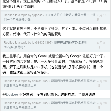
完全不合算。现在最高的 25 刀都没人开了。基本都是 20 刀和 11 英
镑/48 月 两个位置的。
Replied to a topic by sjqboss
天天有人推广中转站，我就八卦一下他
7 月 14
›
日
们一个月能赚多少钱
这个就是看黑不黑，不黑赚不了多少，甚至亏本。不过可以辐射其他
方面，代冲、代开卡什么的的确能获利
Replied to a topic by ldy619354397
现在在国内还有办法注册
6 月 8
›
日
Google 账号吗？
我三星手机，用自带的 Gmail 或是设置中的 Google 注册好几个了，
一段时间内会封禁，提示一人多号什么的，申诉就解了，慢慢就能
用，解了之后默认是+86 手机（也就是你注册手机插的卡）接一个
码，我每次都正常接正常使用。
Replied to a topic by helixcn2022
翻墙后的手机怎么把热点共享出去
4 月 28
›
日
也让其他设备能翻墙上网
@
DosLee
不好意思，没看到标题下后边的描述。当我没说过
Replied to a topic by helixcn2022
翻墙后的手机怎么把热点共享出去
4 月 28
›
日
也让其他设备能翻墙上网