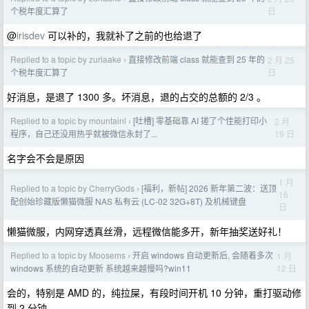
日
个税年度汇算了
@
irisdev
可以补的，我就补了之前的也给退了
Replied to a topic by zuriaake
直接修改前端 class 就能查到 25 年的
2 月 25
›
日
个税年度汇算了
好消息，是退了 1300 多。坏消息，退的占交的总额的 2/3 。
Replied to a topic by mountainl
[吐槽] 零基础靠 AI 搓了个佳能打印小
2 月
›
19 日
程序，自己还没用热乎就被微信永封了...
名字会不会是原因
1 月
Replied to a topic by CherryGods
[福利，新帖] 2026 新年第二波：送顶
›
16
配创始珍藏版懒猫微服 NAS 私有云 (LC-02 32G+8T) 及机械键盘
日
懒猫微服，内网穿透真丝滑，远程微信能多开，新年抽奖送好礼！
Replied to a topic by Moosems
开启 windows 自动更新后, 会随着多次
1 月
›
12 日
windows 系统的自动更新 系统越来越慢吗?win11
会的，特别是 AMD 的，纯拉屎，有段时间开机 10 分钟，重打驱动修
到 2 分钟。