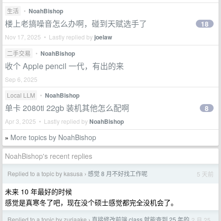
生活
•
NoahBishop
楼上老搞噪音怎么办啊，碰到天赋选手了
18
Nov 17, 2025 • Lastly replied by
joelaw
二手交易
•
NoahBishop
收个 Apple pencil 一代，有出的来
Sep 6, 2025
Local LLM
•
NoahBishop
单卡 2080ti 22gb 装机其他怎么配啊
8
Apr 3, 2025 • Lastly replied by
NoahBishop
More topics by NoahBishop
»
NoahBishop's recent replies
Replied to a topic by kasusa
感觉 8 月不好找工作呢
5 天前
›
未来 10 年最好的时候
感觉是真寒冬了吧，现在没个硕士感觉都完全没机会了。
Replied to a topic by zuriaake
直接修改前端 class 就能查到 25 年的
2 月 25
›