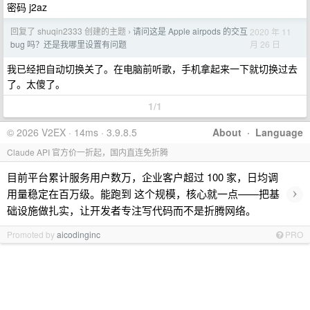
密码 j2az
回复了 shuqin2333 创建的主题
请问这是 Apple airpods 的交互
2020 年 11
›
月 26 日
bug 吗？还是我哪里设置有问题
我已经把自动切换关了。在电脑前听歌，手机拿起来一下就切换过去
了。太傻了。
1/1
© 2026 V2EX · 14ms · 3.9.8.5
About
·
Language
Claude API 官方价一折起，国内直连免折腾
目前平台累计服务用户数万，企业客户超过 100 家，日均调
›
用量稳定在百万级。能跑到 这个规模，核心就一点——把基
础设施做扎实，让开发者专注写代码而不是折腾网络。
Promoted by
aicodinginc
PRO