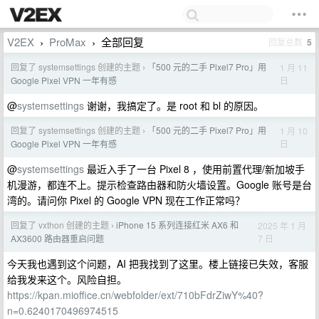
V2EX
ProMax
全部回复
回复总数
5
›
›
回复了 systemsettings 创建的主题
「500 元的二手 Pixel7 Pro」用
1 月 11
›
日
Google Pixel VPN 一年有感
@
systemsettings
谢谢，我搞定了。是 root 和 bl 的原因。
回复了 systemsettings 创建的主题
「500 元的二手 Pixel7 Pro」用
1 月 10
›
日
Google Pixel VPN 一年有感
@
systemsettings
最近入手了一台 Pixel 8 ，使用前置代理/新加坡手
机漫游，都连不上。提示检查路由器和防火墙设置。Google 账号是台
湾的。请问你 Pixel 的 Google VPN 现在工作正常吗？
回复了 vxthon 创建的主题
iPhone 15 系列连接红米 AX6 和
2025 年 1 月
›
7 日
AX3600 路由器重启问题
今天我也遇到这个问题，AI 把我找到了这里。楼上链接已失效，客服
给我发来这个。风险自担。
https://kpan.mioffice.cn/webfolder/ext/710bFdrZiwY%40?
n=0.6240170496974515