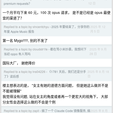
12 日
premium requests？
一个月平均下来 60 元，100 次 opus 请求， 是不是已经是 opus 最便
宜的渠道了？
Replied to a topic by vincentchyu
2025 年要结束了，分享你的
2025 年 12
›
月 5 日
年度 Apple Music 报告
第一名 Mygo!!!!!, 别的不发了
Replied to a topic by cloudstr1fe
都在骂小米抄袭，我想问下
2025 年 9 月
›
28 日
当初 oppo 有人骂吗
国际大厂， 谢绝降价
Replied to a topic by lns04226
《1781 天后，我们还是分手
2025 年 8 月 18
›
日
了》读后感
楼主想表达的是， "女主有她的道德方面问题， 但是她这么做并不是
不能被理解"
我觉得没有问题, 站在女主的角度或者再一个更宏大的视角下， 大部
分女性会选择这么做的不会是个例
Replied to a topic by zapll
搞了一个 Claude Code 镜像服务, 搞
2025 年 8 月
›