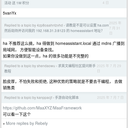
4 日
活动 送 1W 积分
5vanYx
2025 年
Replied to a topic by 4zp8oaahntzvhd
请教是不是可以设置 ha.com
›
7 月 31
然后劫持并访问我的 192.168.31.3:8123 的 homeassistant 地址？
日
ha 不推荐这么搞，ha 得做到 homeassistant.local 通过 mdns 广播到
局域网， 方便智能设备查找。
如果你没做到这一点，ha 的很多功能是不完整的
Replied to a topic by shendaowu
求英文编程社区提问新手
2025 年 7 月 29
›
日
教程
脸皮厚，不怕失败和拒绝, 这种优势的策略就是不要去干编程， 去做
销售类
Replied to a topic by kanppacjf
手游自动化脚本
2025 年 7 月 7 日
›
https://github.com/MaaXYZ/MaaFramework
可以看一下这个
More replies by Rebely
»