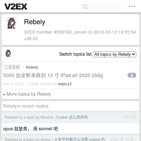
Rebely
V2EX member #299763, joined on 2018-03-13 19:05:54
+08:00
Switch topics list
二手交易
•
Rebely
5000 出全新未拆封 13 寸 iPad air 2025 256g
2
Nov 4, 2025 • Lastly replied by
twjacy3
More topics by Rebely
»
Rebely's recent replies
Replied to a topic by Nexora
Cursor 这么贵的吗
1 月 5 日
›
opus 就是贵， 用 sonnet 吧
Replied to a topic by linivor
大家平时都怎么消费 copilot 的
2025 年 12 月
›