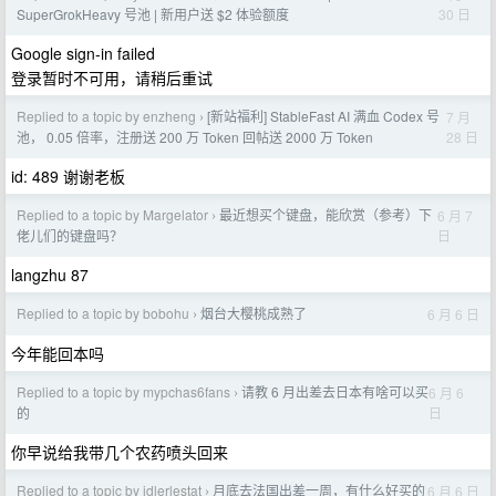
30 日
SuperGrokHeavy 号池 | 新用户送 $2 体验额度
Google sign-in failed
登录暂时不可用，请稍后重试
Replied to a topic by enzheng
[新站福利] StableFast AI 满血 Codex 号
7 月
›
28 日
池， 0.05 倍率，注册送 200 万 Token 回帖送 2000 万 Token
id: 489 谢谢老板
Replied to a topic by Margelator
最近想买个键盘，能欣赏（参考）下
6 月 7
›
日
佬儿们的键盘吗？
langzhu 87
Replied to a topic by bobohu
烟台大樱桃成熟了
6 月 6 日
›
今年能回本吗
Replied to a topic by mypchas6fans
请教 6 月出差去日本有啥可以买
6 月 6
›
日
的
你早说给我带几个农药喷头回来
Replied to a topic by idlerlestat
月底去法国出差一周，有什么好买的
6 月 6 日
›