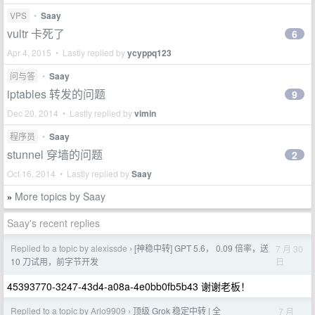
VPS
•
Saay
vultr 卡死了
6
Apr 4, 2015 • Lastly replied by
ycyppq123
问与答
•
Saay
iptables 转发的问题
9
Dec 20, 2014 • Lastly replied by
vimin
程序员
•
Saay
stunnel 穿墙的问题
2
Oct 16, 2014 • Lastly replied by
Saay
More topics by Saay
»
Saay's recent replies
Replied to a topic by alexissde
[神稳中转] GPT 5.6， 0.09 倍率，送
7 月 30
›
日
10 刀试用，前字节开发
45393770-3247-43d4-a08a-4e0bb0fb5b43 谢谢老板！
Replied to a topic by Arlo9909
顶级 Grok 稳定中转 | 全
7 月
›