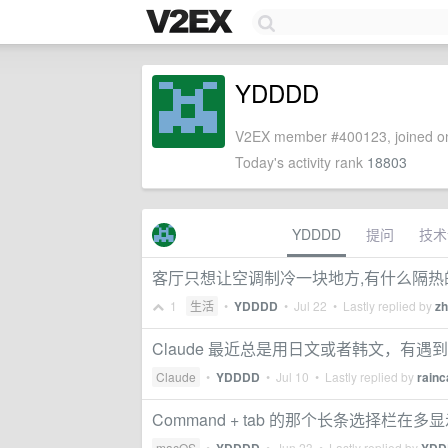
YDDDD
V2EX member #400123, joined on
Today's activity rank
18803
YDDDD
提问
技术
客厅只想让空调制冷一块地方,有什么隔热
1
生活
•
YDDDD
•
Jul 22
• Lastly replied by
zh
Claude 最近总是用日文或者韩文，有遇
Claude
•
YDDDD
•
Jul 10
• Lastly replied by
rainc
Command + tab 的那个长条选择栏
macOS
•
•
Jun 23
• Lastly replied by