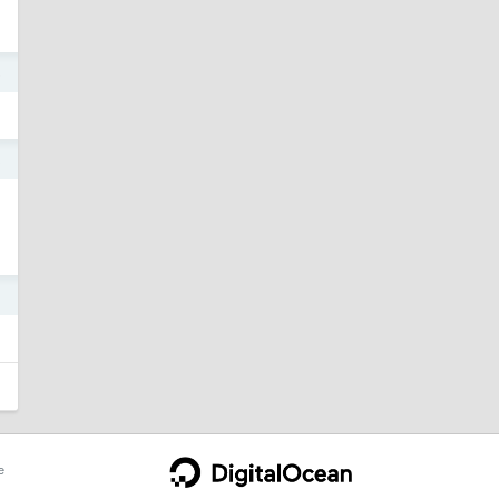
5
3
1
e