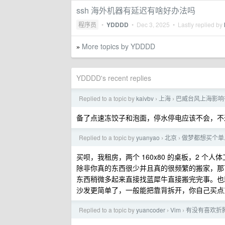
ssh 海外机器有延迟有啥好办法吗
程序员
•
YDDDD
•
Dec 3, 2025
• Lastly replied by
More topics by YDDDD
»
YDDDD's recent replies
Replied to a topic by
kaivbv
上海
巴威台风上海影响
›
›
备了点速冻饺子和泡面，停水停电应该不会，不
Replied to a topic by
yuanyao
北京
做梦都想买个单人
›
›
买呗，我租房，两个 160x80 的桌板，2 个
除非你真的东西很少并且真的很频繁的搬家，那
东西稍微多起来直接找蓝犀牛直接搬完完事。也
沙发更简单了，一般能把靠背拆开，你自己买点
Replied to a topic by
yuancoder
Vim
有没有喜欢折腾 
›
›