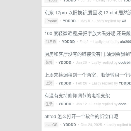
YDDDD
YDD
京东 17pro 以旧换新,爱回收 13mini 居
iPhone
•
YDDDD
•
May 8
• Lastly replied by
w3
100 度轻微近视,是把字放大看好呢,还是
问与答
•
YDDDD
•
Feb 2
• Lastly replied by
ala20
厨房和客厅没有的链接没有门,油烟会飘到
装修
•
YDDDD
•
Jan 26
• Lastly replied by
codebi
上周末捡漏租到一个两室，顺便转租一个
上海
•
YDDDD
•
Feb 26
• Lastly replied by
YDDD
有没有支持俯仰调节的电视支架
生活
•
YDDDD
•
Jan 12
• Lastly replied by
dode
alfred 怎么打开一个软件的新窗口呢
macOS
•
YDDDD
•
Dec 24, 2025
• Lastly replied 