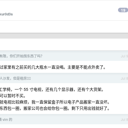
19
kur0d3s
有限，你们开始囤东西了吗？
Jul 
过家里有之前买的几大瓶水一直没喝。主要是不能点外卖了。
沙发，但是租房😮‍💨
Jul 
人体工学椅，一个 55 寸电视，还有几个显示器，还有个大货架。
可以暂时不买。
就电视比较麻烦，我一直保留盒子所以电子产品搬家一直没坏。
东西包一圈，搬家公司也会给你包一圈。剩下只用出钱就好了。
vim 的
Jul 