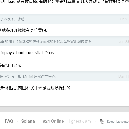
我的 ipad 就在放直播. 有时候会拿来打草稿,前几天冲动买了软件的会员感
挂了四次了，求助
Jun 2
话就多开开找找车身位置吧.
 + tab 的那个长条选择栏在多显示器的时候怎么指定出现位置呢
Jun 2
splays -bool true; killall Dock
 在所有窗口显示
 以旧换新,爱回收 13mini 居然没有压价.
Mar 1
新补贴,之前国补买手环是要现场拆封的.
·
FAQ
·
Solana
·
924 Online
Highest 6679
·
Select Languag