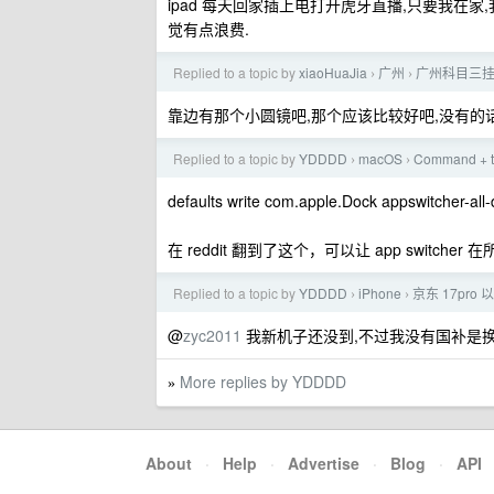
ipad 每天回家插上电打开虎牙直播,只要我在家,
觉有点浪费.
Replied to a topic by
xiaoHuaJia
广州
广州科目三
›
›
靠边有那个小圆镜吧,那个应该比较好吧,没有的
Replied to a topic by
YDDDD
macOS
Command
›
›
defaults write com.apple.Dock appswitcher-all-di
在 reddit 翻到了这个，可以让 app switcher
Replied to a topic by
YDDDD
iPhone
京东 17pro
›
›
@
zyc2011
我新机子还没到,不过我没有国补是换
More replies by YDDDD
»
About
·
Help
·
Advertise
·
Blog
·
API