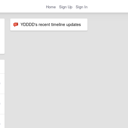
Home
Sign Up
Sign In
YDDDD's recent timeline updates