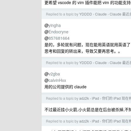
更希望 vscode 的 vim 插件能把 vim 的
Replied to a topic by
YDDDD
Claude
Claude 
›
›
@
yingha
@
Endocryne
@
857681664
是的，多轮就有问题，现在能用英语就用英语了
思考和回复的转出来，导致又要再思考。。
Replied to a topic by
YDDDD
Claude
Claude 
›
›
@
v2gba
@
calvinHxx
用的公司提供的 claude
Replied to a topic by
adz2k
iPad
你们的 iPad 现
›
›
不过最近挂小火箭,小火箭总是在后台被杀掉,不
Replied to a topic by
adz2k
iPad
你们的 iPad 现
›
›