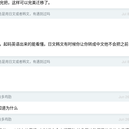
功能支持完把，这样可以完美迁移了。
最近总是用日文或者韩文，有遇到过吗
Jul 
，起码英语出来的能看懂。日文韩文有时候你让你转成中文他不会把之前
最近总是用日文或者韩文，有遇到过吗
Jul 
在有多鸡肋
Jun 2
知道为什么
在有多鸡肋
Jun 2