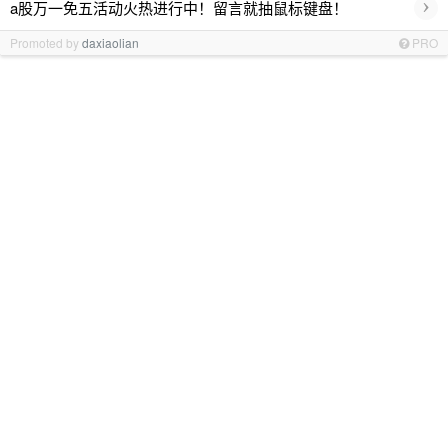
›
a股万一免五活动火热进行中！留言就抽鼠标键盘！
Promoted by
daxiaolian
PRO