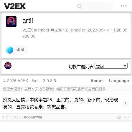
artii
V2EX member #628843, joined on 2023-05-14 11:20:05
+08:00
aii.st
切换主题列表
© 2026 V2EX · 8ms · 3.9.8.5
About
·
Language
感恩大回馈！最后 5 天收官福利！纯正五常稻花香新米最后囤货季
感恩大回馈，中奖率超25！正宗的、真的、新下的、现磨现
›
卖的，五常稻花香米，等您品尝。
Promoted by
guojianwei
PRO