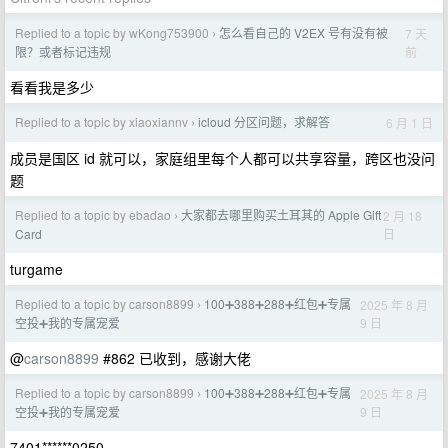
Replied to a topic by wKong753900
怎么看自己的 V2EX 号有没有被
7 天
›
前
限？或者标记违规
看看我是多少
Replied to a topic by xiaoxiannv
icloud 分区问题，求解答
6 月 1 日
›
成员是国区 id 就可以，家庭组里每个人都可以共享容量，跨区也没问
题
Replied to a topic by ebadao
大家都去哪里购买土耳其的 Apple Gift
2 月 18
›
日
Card
turgame
Replied to a topic by carson8899
100➕388➕288➕红包➕专属
2025 年 8 月
›
9 日
空投➕我的专属宠爱
@
carson8899
#862 已收到，感谢大佬
Replied to a topic by carson8899
100➕388➕288➕红包➕专属
2025 年 8 月
›
9 日
空投➕我的专属宠爱
7401******0250