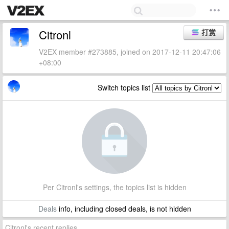
Citronl
打赏
V2EX member #273885, joined on 2017-12-11 20:47:06
+08:00
Switch topics list
Per Citronl's settings, the topics list is hidden
Deals
info, including closed deals, is not hidden
Citronl's recent replies