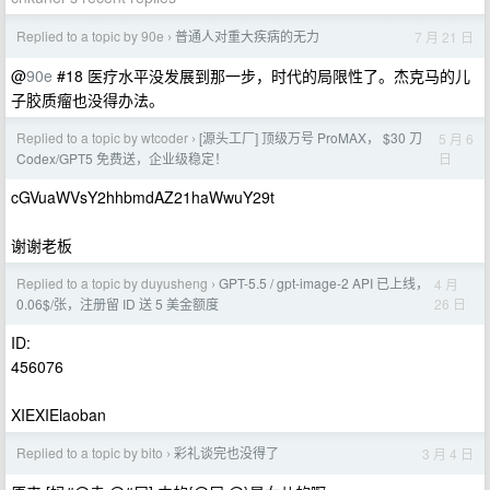
Replied to a topic by 90e
普通人对重大疾病的无力
7 月 21 日
›
@
90e
#18 医疗水平没发展到那一步，时代的局限性了。杰克马的儿
子胶质瘤也没得办法。
Replied to a topic by wtcoder
[源头工厂] 顶级万号 ProMAX， $30 刀
5 月 6
›
日
Codex/GPT5 免费送，企业级稳定！
cGVuaWVsY2hhbmdAZ21haWwuY29t
谢谢老板
Replied to a topic by duyusheng
GPT-5.5 / gpt-image-2 API 已上线，
4 月
›
26 日
0.06$/张，注册留 ID 送 5 美金额度
ID:
456076
XIEXIElaoban
Replied to a topic by bito
彩礼谈完也没得了
3 月 4 日
›