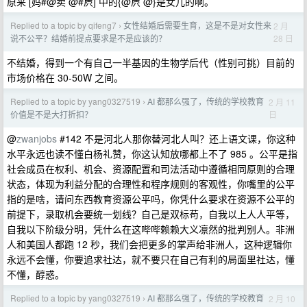
原来 [妈#@卖 @#屄] 中的{@屄 @}是女儿的啊。
Replied to a topic by qifeng7
女性结婚后需要生育，这是不是对女性来
2 月
›
28 日
说不公平？结婚前提点要求是不是应该的？
不结婚，得到一个有自己一半基因的生物学后代（性别可挑）目前的
市场价格在 30-50W 之间。
Replied to a topic by yang0327519
AI 都那么强了，传统的学校教育
2 月 11
›
日
价值是不是大打折扣？
@
zwanjobs
#142 不是河北人那你替河北人叫？还上语文课，你这种
水平永远也读不懂白杨礼赞，你这认知放哪都上不了 985 。公平是指
社会成员在权利、机会、资源配置和司法活动中遵循相同原则的合理
状态，体现为利益分配的合理性和程序规则的客观性，你嘴里的公平
指的是啥，请问东西教育资源公平吗，你凭什么要求在资源不公平的
前提下，录取机会要统一划线？自己是双标苟，自我以上人人平等，
自我以下阶级分明，凭什么在这哔哔赖赖大义凛然的批判别人。非洲
人和美国人都跑 12 秒，我们会把更多的掌声给非洲人，这种逻辑你
永远不会懂，你要追求社达，就不要只在自己有利的局面里社达，懂
不懂，醇惑。
Replied to a topic by yang0327519
AI 都那么强了，传统的学校教育
2 月 10
›