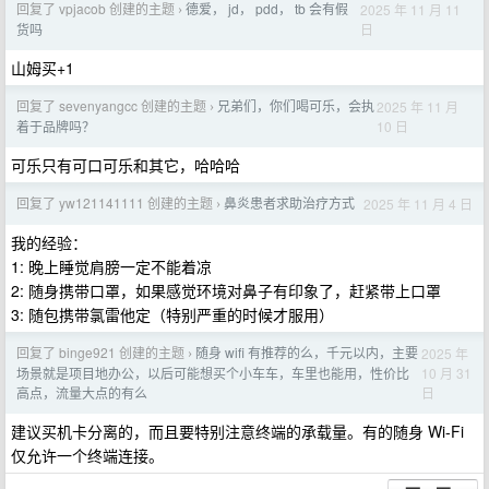
回复了 vpjacob 创建的主题
德爱， jd， pdd， tb 会有假
2025 年 11 月 11
›
日
货吗
山姆买+1
回复了 sevenyangcc 创建的主题
兄弟们，你们喝可乐，会执
2025 年 11 月
›
10 日
着于品牌吗？
可乐只有可口可乐和其它，哈哈哈
回复了 yw121141111 创建的主题
鼻炎患者求助治疗方式
2025 年 11 月 4 日
›
我的经验：
1: 晚上睡觉肩膀一定不能着凉
2: 随身携带口罩，如果感觉环境对鼻子有印象了，赶紧带上口罩
3: 随包携带氯雷他定（特别严重的时候才服用）
回复了 binge921 创建的主题
随身 wifi 有推荐的么，千元以内，主要
2025 年
›
10 月 31
场景就是项目地办公，以后可能想买个小车车，车里也能用，性价比
日
高点，流量大点的有么
建议买机卡分离的，而且要特别注意终端的承载量。有的随身 Wi-Fi
仅允许一个终端连接。