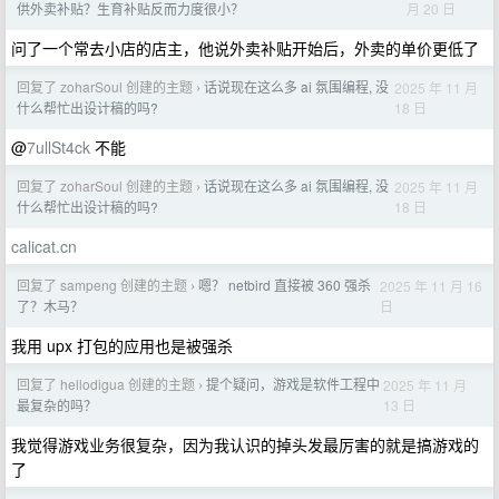
月 20 日
供外卖补贴？生育补贴反而力度很小？
问了一个常去小店的店主，他说外卖补贴开始后，外卖的单价更低了
回复了 zoharSoul 创建的主题
话说现在这么多 ai 氛围编程, 没
2025 年 11 月
›
18 日
什么帮忙出设计稿的吗?
@
7ullSt4ck
不能
回复了 zoharSoul 创建的主题
话说现在这么多 ai 氛围编程, 没
2025 年 11 月
›
18 日
什么帮忙出设计稿的吗?
calicat.cn
回复了 sampeng 创建的主题
嗯？ netbird 直接被 360 强杀
2025 年 11 月 16
›
日
了？木马？
我用 upx 打包的应用也是被强杀
回复了 hellodigua 创建的主题
提个疑问，游戏是软件工程中
2025 年 11 月
›
13 日
最复杂的吗？
我觉得游戏业务很复杂，因为我认识的掉头发最厉害的就是搞游戏的
了