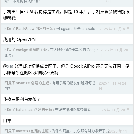
8 日
杀”，未来的模式如何？
手机出厂自带 AI 我觉得是主流，但是 10 年后，手机应该会被智能眼
镜替代
回复了 BlackSnow 创建的主题
wireguard 还是 tailscale
2025 年 12 月 8 日
›
我用的 OpenVPN
回复了 cookgo 创建的主题
在大陆如何注册美区的 Google
2025 年 11 月 28
›
日
账号？
@
xjia
账号成功切换成美区了，但是 GoogleAIPro 还是无法订阅，显
示账号所在的区域/国家不支持
回复了 stark123 创建的主题
有可乐瘾的朋友们是如何戒
2025 年 11 月 24
›
日
的？
我换三得利乌龙茶了
回复了 hahalucas 创建的主题
有没有啥邪修整整鼻炎
2025 年 11 月 20 日
›
口罩
回复了 iloveyou 创建的主题
为什么阿里、京东都有财力敞开了提
2025 年 11
›