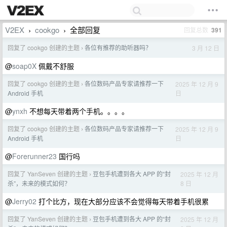
V2EX
cookgo
全部回复
回复总数
391
›
›
回复了 cookgo 创建的主题
各位有推荐的助听器吗？
3 月 12 日
›
@
soap0X
佩戴不舒服
回复了 cookgo 创建的主题
各位数码产品专家请推荐一下
2025 年 12 月 9
›
日
Android 手机
@
ynxh
不想每天带着两个手机。。。。
回复了 cookgo 创建的主题
各位数码产品专家请推荐一下
2025 年 12 月 9
›
日
Android 手机
@
Forerunner23
国行吗
回复了 YanSeven 创建的主题
豆包手机遭到各大 APP 的“封
2025 年 12 月
›
8 日
杀”，未来的模式如何？
@
Jerry02
打个比方，现在大部分应该不会觉得每天带着手机很累
回复了 YanSeven 创建的主题
豆包手机遭到各大 APP 的“封
2025 年 12 月
›