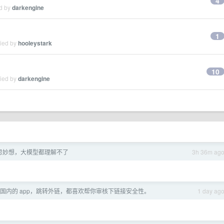
4
ed by
darkengine
1
lied by
hooleystark
10
lied by
darkengine
思妙想，大模型都理解不了
3h 36m ag
国内的 app，跳转外链，都喜欢帮你审核下链接安全性。
1 day ag