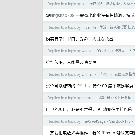
Replied to a topic by
squirrel7105
职场话题
大家不
›
›
@
kingshao709
一般微小企业没有护城河，搞成
Replied to a topic by
miusmile
生活
被老婆提醒初恋
›
›
确实有字！书曰：受命于天既寿永昌
Replied to a topic by
wansan109
生活
妹妹考上大
›
›
给红包吧，人家需要啥买啥
Replied to a topic by
Liftman
问与答
办公显示器推
›
›
买个可以旋转的 DELL ，转个 90 度不就是竖
Replied to a topic by
blackantt
程序员
似乎开源项目
›
›
自己的项目，我是不舍得让 AI 随便往里拉💩的
Replied to a topic by
TheGreatSage
MacBook Pro
›
›
一定要把电放光再操作，我的 iPhone 没放完