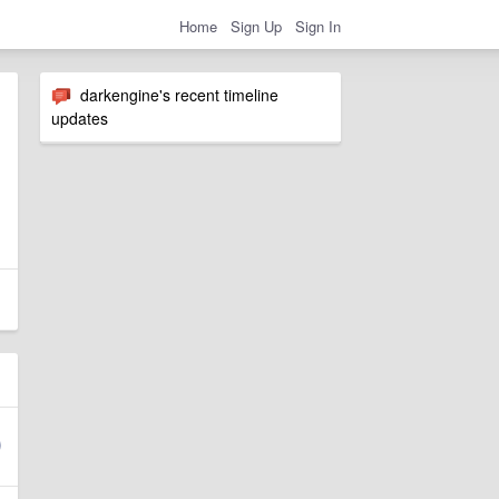
Home
Sign Up
Sign In
darkengine's recent timeline
updates