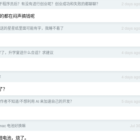
干程序员后？有没有进行创业呢？创业成功和失败的都聊聊？
2 days ag
的都在闷声搞钱呢
送的星星纸里面可能有字，我睡不着了
2 days ag
学了，升学宴送什么合适？求建议
4 days ag
荐
4 days ag
屏了？
作者不知道/不想利用 AI 来加速自己的开发？
5 days ag
mac 电池好换嘛
Jul 3
电翘电池，烧了。