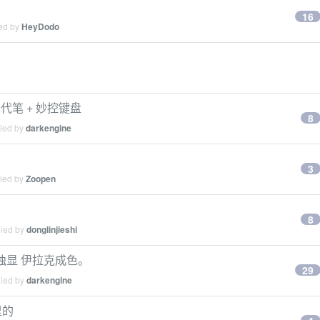
16
ied by
HeyDodo
 + 二代笔 + 妙控键盘
8
lied by
darkengine
3
lied by
Zoopen
8
lied by
donglinjieshi
500m 独显 伊拉克成色。
29
lied by
darkengine
里的