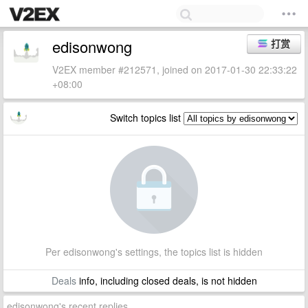
edisonwong
打赏
V2EX member #212571, joined on 2017-01-30 22:33:22
+08:00
Switch topics list
Per edisonwong's settings, the topics list is hidden
Deals
info, including closed deals, is not hidden
edisonwong's recent replies