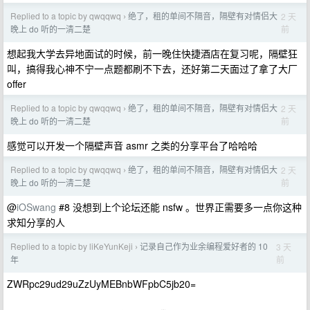
Replied to a topic by qwqqwq
绝了，租的单间不隔音，隔壁有对情侣大
2 天
›
前
晚上 do 听的一清二楚
想起我大学去异地面试的时候，前一晚住快捷酒店在复习呢，隔壁狂
叫，搞得我心神不宁一点题都刷不下去，还好第二天面过了拿了大厂
offer
Replied to a topic by qwqqwq
绝了，租的单间不隔音，隔壁有对情侣大
2 天
›
前
晚上 do 听的一清二楚
感觉可以开发一个隔壁声音 asmr 之类的分享平台了哈哈哈
Replied to a topic by qwqqwq
绝了，租的单间不隔音，隔壁有对情侣大
2 天
›
前
晚上 do 听的一清二楚
@
iOSwang
#8 没想到上个论坛还能 nsfw 。世界正需要多一点你这种
求知分享的人
Replied to a topic by liKeYunKeji
记录自己作为业余编程爱好者的 10
3 天
›
前
年
ZWRpc29ud29uZzUyMEBnbWFpbC5jb20=