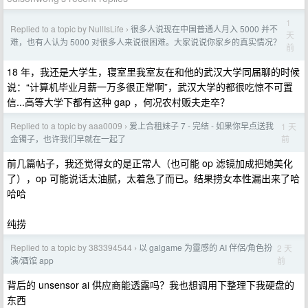
1
Replied to a topic by NullIsLife
很多人说现在中国普通人月入 5000 并不
›
天
难，也有人认为 5000 对很多人来说很困难。大家说说你家乡的真实情况？
前
18 年，我还是大学生，寝室里我室友在和他的武汉大学同届聊的时候
说：“计算机毕业月薪一万多很正常啊”，武汉大学的都很吃惊不可置
信...高等大学下都有这种 gap ，何况农村贩夫走卒？
Replied to a topic by aaa0009
爱上合租妹子 7 - 完结 - 如果你早点送我
1 天
›
前
金镯子，也许我们早就在一起了
前几篇帖子，我还觉得女的是正常人（也可能 op 滤镜加成把她美化
了），op 可能说话太油腻，太着急了而已。结果捞女本性漏出来了哈
哈哈
纯捞
Replied to a topic by 383394544
以 galgame 为靈感的 AI 伴侶/角色扮
2 天
›
前
演/酒馆 app
背后的 unsensor ai 供应商能透露吗？我也想调用下整理下我硬盘的
东西