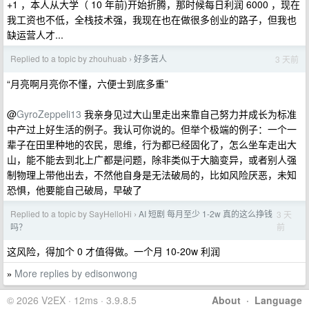
+1 ，本人从大学（ 10 年前)开始折腾，那时候每日利润 6000 ，现在
我工资也不低，全栈技术强，我现在也在做很多创业的路子，但我也
缺运营人才...
Replied to a topic by zhouhuab
好多苦人
3 天前
›
“月亮啊月亮你不懂，六便士到底多重”
@
GyroZeppeli13
我亲身见过大山里走出来靠自己努力并成长为标准
中产过上好生活的例子。我认可你说的。但举个极端的例子：一个一
辈子在田里种地的农民，思维，行为都已经固化了，怎么坐车走出大
山，能不能去到北上广都是问题，除非类似于大脑变异，或者别人强
制物理上带他出去，不然他自身是无法破局的，比如风险厌恶，未知
恐惧，他要能自己破局，早破了
Replied to a topic by SayHelloHi
AI 短剧 每月至少 1-2w 真的这么挣钱
3 天
›
前
吗？
这风险，得加个 0 才值得做。一个月 10-20w 利润
More replies by edisonwong
»
© 2026 V2EX · 12ms · 3.9.8.5
About
·
Language