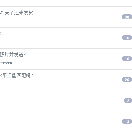
经 40 天了还未发货
38
4
16
个照片并发送？
16
Eleven
水平还能匹配吗？
26
2
2
13