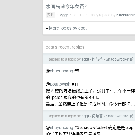
水官高速今年免费？
深圳
•
eggt
•
Jan 13
• Lastly replied by
Kazetachi
More topics by eggt
»
eggt's recent replies
Replied to a topic by
eggt
问与答
Shadowrocket 的
›
›
@
shuyuncong
#5
@
potatowish
#11
按 5 楼的方法最终连上了，这其中有几个不一样的地方是，
的 ipcrdr 跟我的也有所不用。
最后，虽然连上了但是卡成翔啊，命令行都卡，
Replied to a topic by
eggt
问与答
Shadowrocket 的
›
›
@
shuyuncong
#5 shadowrocket 确定是是 app 
的试了也无法连接家里局域网