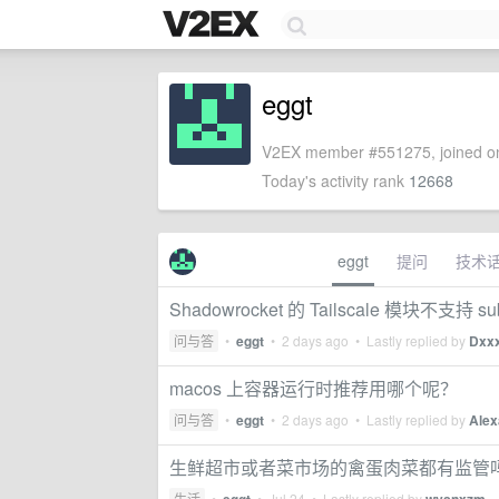
eggt
V2EX member #551275, joined on
Today's activity rank
12668
eggt
提问
技术
Shadowrocket 的 Tailscale 模块不支持 sub
问与答
•
eggt
•
2 days ago
• Lastly replied by
Dxx
macos 上容器运行时推荐用哪个呢？
问与答
•
eggt
•
2 days ago
• Lastly replied by
Ale
生鲜超市或者菜市场的禽蛋肉菜都有监管
生活
•
•
Jul 24
• Lastly replied by