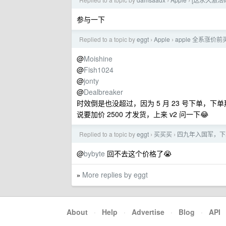
›
›
参与一下
Replied to a topic by
eggt
Apple
apple 全系涨价前买
›
›
@
Moishine
@
Fish1024
@
jonty
@
Dealbreaker
时效倒是也没超过，因为 5 月 23 号下单，下单
说要加价 2500 才发货，上来 v2 问一下😂
Replied to a topic by
eggt
买买买
四九年入国军，下单了
›
›
@
bybyte
回不去这个价格了😭
More replies by eggt
»
About
·
Help
·
Advertise
·
Blog
·
API