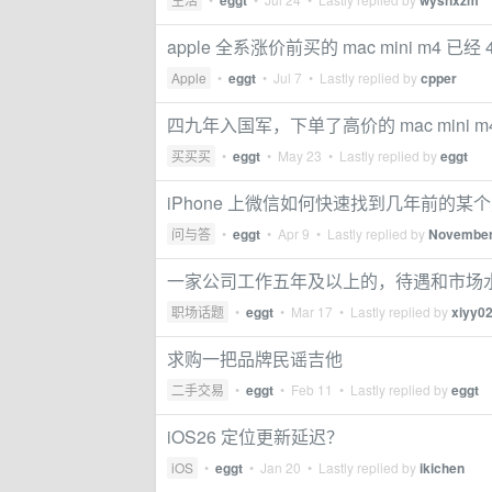
eggt
wysnxzm
apple 全系涨价前买的 mac mini m4 已
Apple
•
eggt
•
Jul 7
• Lastly replied by
cpper
四九年入国军，下单了高价的 mac mini m
买买买
•
eggt
•
May 23
• Lastly replied by
eggt
iPhone 上微信如何快速找到几年前的某
问与答
•
eggt
•
Apr 9
• Lastly replied by
November
一家公司工作五年及以上的，待遇和市场
职场话题
•
eggt
•
Mar 17
• Lastly replied by
xiyy0
求购一把品牌民谣吉他
二手交易
•
eggt
•
Feb 11
• Lastly replied by
eggt
iOS26 定位更新延迟？
iOS
•
eggt
•
Jan 20
• Lastly replied by
ikichen