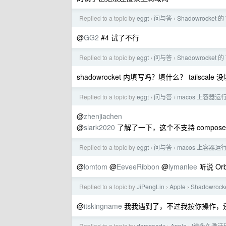
Replied to a topic by
eggt
问与答
Shadowrocket 的
›
›
@
GG2
#4 试了不行
Replied to a topic by
eggt
问与答
Shadowrocket 的
›
›
shadowrocket 内填写吗？填什么？ tailscal
Replied to a topic by
eggt
问与答
macos 上容器
›
›
@
zhenjiachen
@
slark2020
了解了一下，这个不支持 compos
Replied to a topic by
eggt
问与答
macos 上容器
›
›
@
lomtom
@
EeveeRibbon
@
lymanlee
听说 O
Replied to a topic by
JiPengLin
Apple
Shadowrock
›
›
@
itskingname
我我遇到了，不过我按你操作，还是
Replied to a topic by
damsaadx
Apple
[送永久激活码]