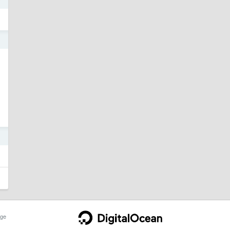
3
3
ge