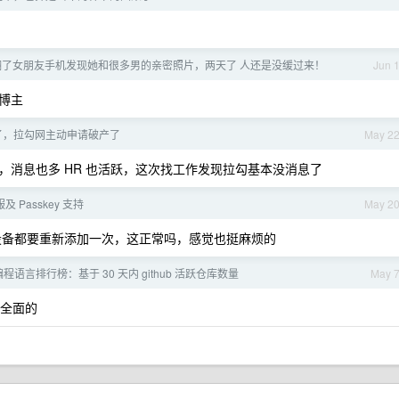
翻了女朋友手机发现她和很多男的亲密照片，两天了 人还是没缓过来！
Jun 
博主
了，拉勾网主动申请破产了
May 2
消息也多 HR 也活跃，这次找工作发现拉勾基本没消息了
及 Passkey 支持
May 2
每个不同的设备都要重新添加一次，这正常吗，感觉也挺麻烦的
程语言排行榜：基于 30 天内 github 活跃仓库数量
May 
很全面的