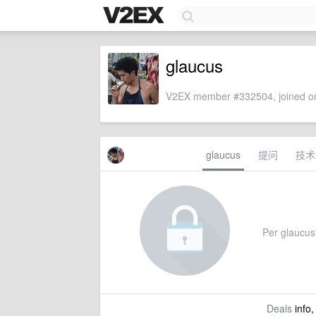
glaucus
V2EX member #332504, joined on
glaucus
提问
技术
Per glaucus'
Deals
info,