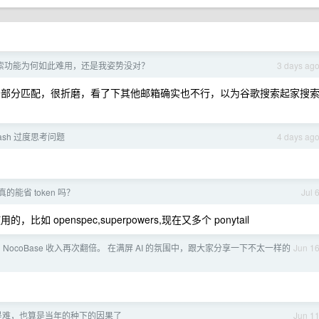
索功能为何如此难用，还是我姿势没对？
3 days ag
没法部分匹配，很折磨，看了下其他邮箱确实也不行，以为谷歌搜索起家搜
flash 过度思考问题
4 days ag
l 真的能省 token 吗？
Jul 
如 openspec,superpowers,现在又多个 ponytail
 NocoBase 收入再次翻倍。 在满屏 AI 的氛围中，跟大家分享一下不太一样的
Jun 1
是难，也算是当年的种下的因果了
Jun 1