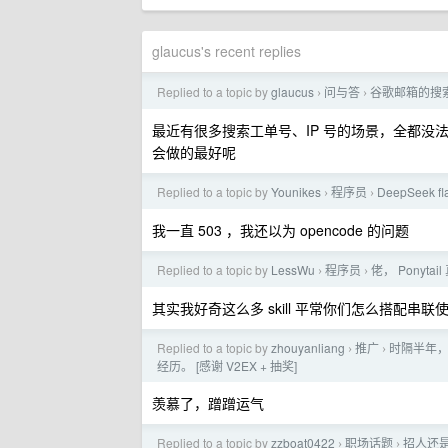
glaucus's recent replies
Replied to a topic by
glaucus
问与答
谷歌邮箱的搜
›
›
最近有很多搜索工单号、IP 号的场景，全都
会做的最好呢
Replied to a topic by
Younikes
程序员
DeepSeek 
›
›
我一直 503 ，我还以为 opencode 的问题
Replied to a topic by
LessWu
程序员
佬， Ponytai
›
›
其实我好奇这么多 skill 平常你们怎么搭配串联使用的，比
Replied to a topic by
zhouyanliang
推广
时隔半年，
›
›
经历。 [感谢 V2EX + 抽奖]
羡慕了，蹭蹭运气
Replied to a topic by
zzboat0422
职场话题
招人还
›
›