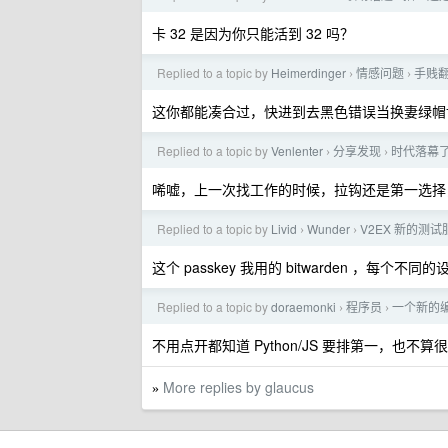
卡 32 是因为你只能活到 32 吗？
Replied to a topic by
Heimerdinger
情感问题
手贱
›
›
这你都能凑合过，快进到去黑色错误当换妻绿帽
Replied to a topic by
Venlenter
分享发现
时代落幕
›
›
唏嘘，上一次找工作的时候，拉钩还是第一选择，
Replied to a topic by
Livid
Wunder
V2EX 新的测试服
›
›
这个 passkey 我用的 bitwarden ，
Replied to a topic by
doraemonki
程序员
一个新的编
›
›
不用点开都知道 Python/JS 要排第一，也不算
More replies by glaucus
»