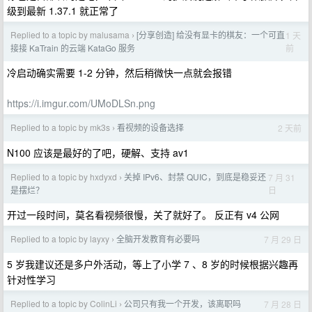
级到最新 1.37.1 就正常了
Replied to a topic by malusama
[分享创造] 给没有显卡的棋友：一个可直
1 天
›
前
接接 KaTrain 的云端 KataGo 服务
冷启动确实需要 1-2 分钟，然后稍微快一点就会报错
https://i.imgur.com/UMoDLSn.png
Replied to a topic by mk3s
看视频的设备选择
2 天前
›
N100 应该是最好的了吧，硬解、支持 av1
Replied to a topic by hxdyxd
关掉 IPv6、封禁 QUIC，到底是稳妥还
7 月 31
›
日
是摆烂？
开过一段时间，莫名看视频很慢，关了就好了。 反正有 v4 公网
Replied to a topic by layxy
全脑开发教育有必要吗
7 月 29 日
›
5 岁我建议还是多户外活动，等上了小学 7 、8 岁的时候根据兴趣再
针对性学习
Replied to a topic by ColinLi
公司只有我一个开发，该离职吗
7 月 28 日
›