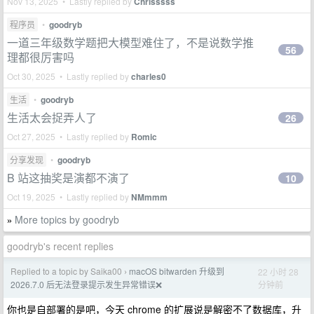
Nov 13, 2025 • Lastly replied by
Chrisssss
程序员
•
goodryb
一道三年级数学题把大模型难住了，不是说数学推
56
理都很厉害吗
Oct 30, 2025 • Lastly replied by
charles0
生活
•
goodryb
生活太会捉弄人了
26
Oct 27, 2025 • Lastly replied by
Romic
分享发现
•
goodryb
B 站这抽奖是演都不演了
10
Oct 19, 2025 • Lastly replied by
NMmmm
More topics by goodryb
»
goodryb's recent replies
Replied to a topic by Saika00
macOS bitwarden 升级到
22 小时 28
›
分钟前
2026.7.0 后无法登录提示发生异常错误❌
你也是自部署的是吧，今天 chrome 的扩展说是解密不了数据库，升