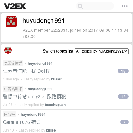
huyudong1991
V2EX member #252831, joined on 2017-09-06 17:13:34
+08:00
Switch topics list
宽带症候群
•
huyudong1991
江苏电信能干扰 DoH？
18
1 day ago • Lastly replied by
busier
中转站测评
•
huyudong1991
警惕中转站 unity2.ai 跑路惯犯
12
Jul 26 • Lastly replied by
baochuquan
问与答
•
huyudong1991
Gemini 1076 错误
7
Jun 10 • Lastly replied by
billlee