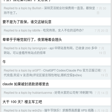
Replied to a topic by Bullish
深圳灵活就业社保费用一直涨，都快坚
7 月 30
›
日
持不住了。
要不是为了医保，谁交这破玩意
Replied to a topic by idblife
吃完伟哥，女人不在的话咋办？
7 月 20 日
›
晕晕乎乎睡觉就行了，夜里睡着会翘头
Replied to a topic by larongryan
api 中转站发布网，已收录 200 多中
7 月
›
19 日
转站，可以查看所有站点的倍率
牛
Replied to a topic by aiGPT
ChatGPT Codex/Claude Pro 官方正版订阅
7 月
›
19 日
代充值,欢迎 V 友咨询(评论区留言钱包地址,随机空投$v2ex)
claude 如果被封退款退哪里去
Replied to a topic by hubianluanma
好奇大家的公司有“冲刺期”吗
7 月 14 日
›
大干 100 天？楼主军工吧
Replied to a topic by wdv2ly
端午节快乐！求推荐高质量 VPS 线路
6 月 19 日
›