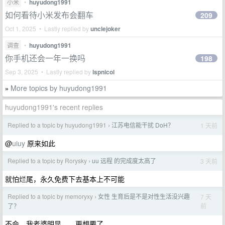
小米
•
huyudong1991
如何看待小米发布会翻车
209
Oct 1, 2025 • Lastly replied by
unclejoker
调查
•
huyudong1991
你手机还会一年一换吗
198
Sep 3, 2025 • Lastly replied by
lspnicol
More topics by huyudong1991
»
huyudong1991's recent replies
Replied to a topic by huyudong1991
江苏电信能干扰 DoH？
1 天前
›
@
uiuy
原来如此
Replied to a topic by Rorysky
uu 远程 的完成度太高了
3 天前
›
就怕烂尾，永久免费下去基本上不可能
Replied to a topic by memoryxy
女性 生育后是不是对性生活没兴趣
7 天
›
前
了？
不会，我老婆明显。。更想要了