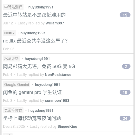
中转站测评
•
huyudong1991
最近中转站是不是都挺难用的
19
Jul 12 • Lastly replied by
William337
Netflix
•
huyudong1991
netflix 最近查共享没这么严了？
Feb 25
水深火热
•
huyudong1991
网易邮箱大无语，免费 50G 变 5G
2
Feb 4 • Lastly replied by
NonResistance
Google Gemini
•
huyudong1991
闲鱼的 gemini pro 学生认证
19
Feb 3 • Lastly replied by
sunmoon1983
宽带症候群
•
huyudong1991
坐标上海移动宽带夜间问题
24
Dec 28, 2025 • Lastly replied by
SingeeKing