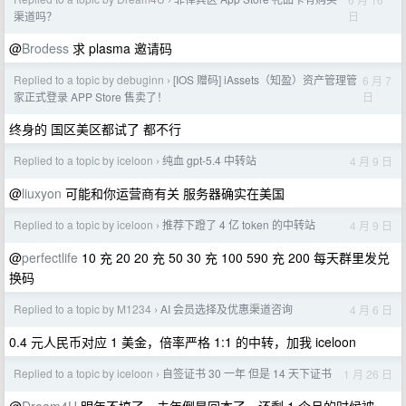
›
日
渠道吗？
@
Brodess
求 plasma 邀请码
Replied to a topic by debuginn
[IOS 赠码] iAssets（知盈）资产管理管
6 月 7
›
日
家正式登录 APP Store 售卖了！
终身的 国区美区都试了 都不行
Replied to a topic by iceloon
纯血 gpt-5.4 中转站
4 月 9 日
›
@
liuxyon
可能和你运营商有关 服务器确实在美国
Replied to a topic by iceloon
推荐下蹬了 4 亿 token 的中转站
4 月 9 日
›
@
perfectlife
10 充 20 20 充 50 30 充 100 590 充 200 每天群里发兑
换码
Replied to a topic by M1234
AI 会员选择及优惠渠道咨询
4 月 6 日
›
0.4 元人民币对应 1 美金，倍率严格 1:1 的中转，加我 iceloon
Replied to a topic by iceloon
自签证书 30 一年 但是 14 天下证书
1 月 26 日
›