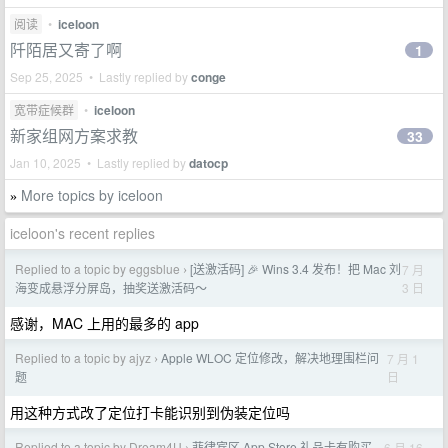
阅读
•
iceloon
阡陌居又寄了啊
1
Sep 25, 2025 • Lastly replied by
conge
宽带症候群
•
iceloon
新家组网方案求教
33
Jan 10, 2025 • Lastly replied by
datocp
More topics by iceloon
»
iceloon's recent replies
Replied to a topic by eggsblue
[送激活码] 🎉 Wins 3.4 发布！把 Mac 刘
7 月
›
3 日
海变成悬浮分屏岛，抽奖送激活码～
感谢，MAC 上用的最多的 app
Replied to a topic by ajyz
Apple WLOC 定位修改，解决地理围栏问
7 月 1
›
日
题
用这种方式改了定位打卡能识别到伪装定位吗
Replied to a topic by Dream4U
菲律宾区 App Store 礼品卡有购买
6 月 16