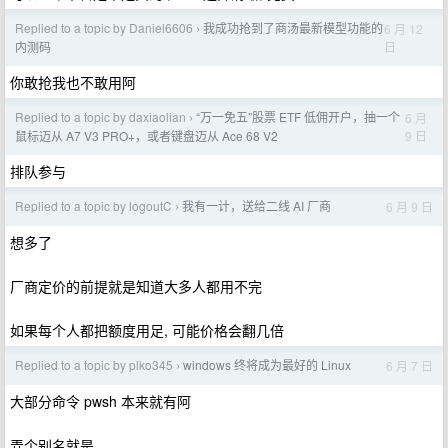
Replied to a topic by Daniel6606
我成功抢到了商汤最新模型功能的
6 月 12
›
日
内测码
你敢抢我也不敢用阿
Replied to a topic by daxiaolian
“万一免五”股票 ETF 低佣开户，抽一个
6 月
›
9 日
鼠标迈从 A7 V3 PRO+，或者键盘迈从 Ace 68 V2
排队参与
Replied to a topic by logoutC
我有一计，送给二线 AI 厂商
6 月 9 日
›
想多了
厂商定价的前提就是知道大多人都用不完
如果每个人都把额度用足, 可能价格会翻几倍
Replied to a topic by plko345
windows 终将成为最好的 Linux
6 月 7 日
›
大部分命令 pwsh 本来就有阿
弄个别名就是