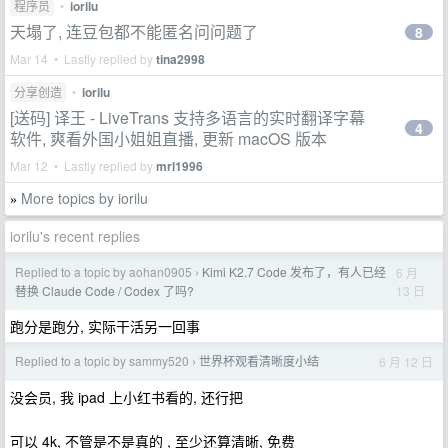
程序员
•
iorilu
天塌了, 连豆包都不能匿名问问题了
8
Mar 14 • Lastly replied by
tina2998
分享创造
•
iorilu
[送码] 译王 - LiveTrans 支持多语言的实时翻译字幕
4
软件, 爽看外国小姐姐直播, 更新 macOS 版本
Mar 12 • Lastly replied by
mrl1996
More topics by iorilu
»
iorilu's recent replies
Replied to a topic by aohan0905
Kimi K2.7 Code 发布了，有人已经
6 月
›
13 日
替换 Claude Code / Codex 了吗?
跑分是跑分, 实际干活另一回事
Replied to a topic by sammy520
世界杯观看清晰度小结
6 月 12 日
›
没会员, 我 ipad 上小红书看的, 还行把
可以 4k, 不管是不是真的 , 至少还算清晰, 免费