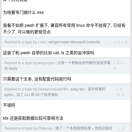
为啥要专门搞什么 exe
我看不如把 pwsh 扩展下, 兼容所有常用 linux 命令不就得了, 已经有
不少了, 可以做的更规范点
Replied to a topic by Livid
winget install Microsoft.Coreutils
6 月 6 日
›
这装了和 pwsh 自带的比如 cat, ls 之类的会冲突吗
Replied to a topic by weiyunjun
分享一个新鲜出炉的制作双语字幕
5 月 31
›
日
的 Skills
只需要这个文本, 没有配套代码就行吗
Replied to a topic by handsomejustin80
easy-tdx：接手停更的
5 月
›
30 日
pytdx，加了 CLI 和 30 个技术指标
不错阿
tdx 还是获取数据比较可靠得方法
Replied to a topic by Chlience
做了一个本地音频处理 + 伪知识库应
5 月
›