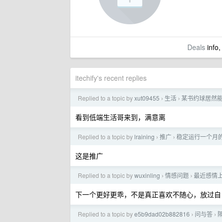
Deals
info,
itechify's recent replies
Replied to a topic by
xut09455
生活
某书约球居然
›
›
看到低端生活哥来到，满意离
Replied to a topic by
lraining
推广
稳定运行一个月的 GP
›
›
这是推广
Replied to a topic by
wuxinling
情感问题
最近感情
›
›
下一个更好更乖，不是真正喜欢不随心，放过自
Replied to a topic by
e5b9dad02b882816
问与答
›
›