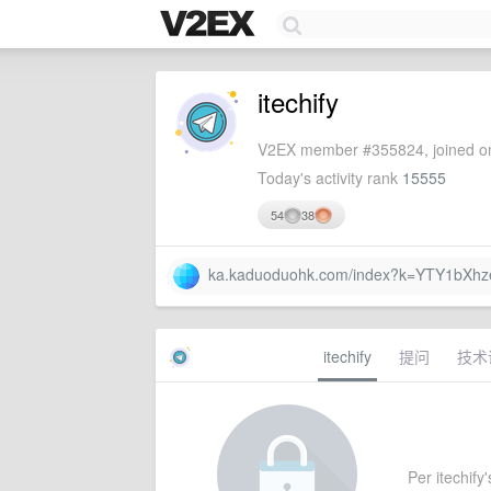
itechify
V2EX member #355824, joined on
Today's activity rank
15555
54
38
ka.kaduoduohk.com/index?k=YTY1bXh
itechify
提问
技术
Per itechify'