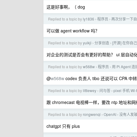
这是好事啊，（ dog
Replied to a topic by
ly1836
程序员
再次分享一下自己写的
›
›
可以做 agent workflow 吗？
Replied to a topic by
yuikji
分享创造
[开源] 在你自
›
›
对企业的测试是否会有更好的帮助？ ui 层自动
Replied to a topic by
w568w
程序员
用 Pi Agen
›
›
@
w568w
codex 负责人 tibo 还说可以 CPA 
Replied to a topic by
littlewey
问与答
pixel 手机 Wi-
›
›
跟 chromecast 电视棒一样，要改 ntp 地址
Replied to a topic by
rongwenqi
OpenAI
没有人发玻利维
›
›
chatgpt 只有 plus