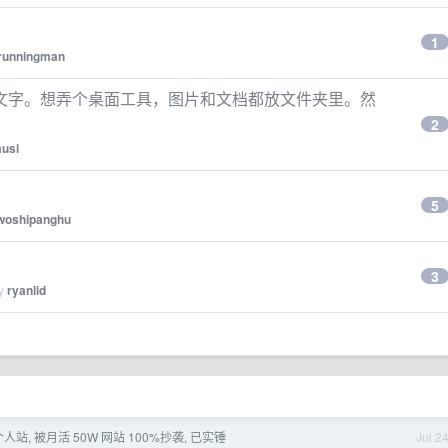
1
runningman
文字。想弄个桌面工具，图片和文档都放文件夹里。然
2
usi
5
woshipanghu
3
by
ryanlid
站, 被月活 50W 网站 100%抄袭, 已实锤
Jul 2