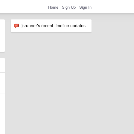
Home
Sign Up
Sign In
jsrunner's recent timeline updates