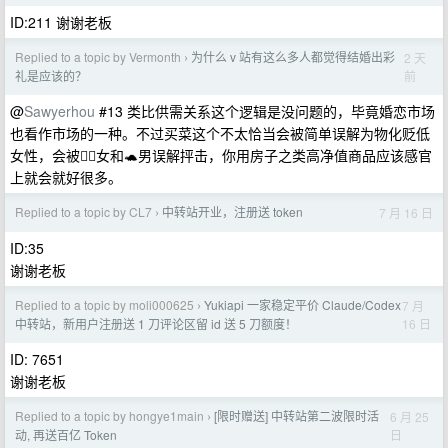
ID:211 谢谢老板
Replied to a topic by Vermonth
为什么 v 站有这么多人都觉得结婚出彩
2 天
›
前
礼是应该的？
@
Sawyerhou
#13 类比供需关系这个逻辑是没问题的，毕竟婚恋市场
也看作市场的一种。不过买菜这个不太恰当会被简单误解为物化贬低
女性，会被🧚‍♀️女和🐢男误解抨击，你用房子之类高净值商品应该感官
上就会就好很多。
Replied to a topic by CL7
中转站开业，注册送 token
7 月 16 日
›
ID:35
谢谢老板
Replied to a topic by moli000625
Yukiapi 一家稳定平价 Claude/Codex
7 月
›
16 日
中转站，新用户注册送 1 刀评论区留 id 送 5 刀额度！
ID: 7651
谢谢老板
Replied to a topic by hongye1main
[限时赠送] 中转站第二波限时活
6 月 25
›
日
动, 再送百亿 Token