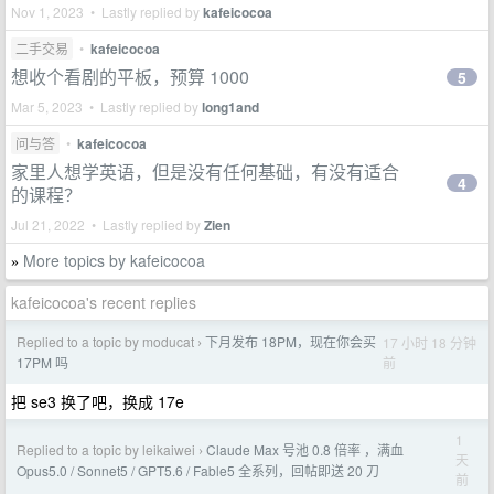
Nov 1, 2023 • Lastly replied by
kafeicocoa
二手交易
•
kafeicocoa
想收个看剧的平板，预算 1000
5
Mar 5, 2023 • Lastly replied by
long1and
问与答
•
kafeicocoa
家里人想学英语，但是没有任何基础，有没有适合
4
的课程？
Jul 21, 2022 • Lastly replied by
Zien
More topics by kafeicocoa
»
kafeicocoa's recent replies
Replied to a topic by moducat
下月发布 18PM，现在你会买
17 小时 18 分钟
›
前
17PM 吗
把 se3 换了吧，换成 17e
1
Replied to a topic by leikaiwei
Claude Max 号池 0.8 倍率 ，满血
›
天
Opus5.0 / Sonnet5 / GPT5.6 / Fable5 全系列，回帖即送 20 刀
前