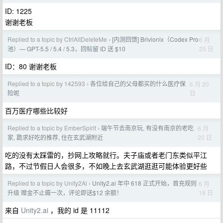
ID: 1225
谢谢老板
Replied to a topic by CtrlAltDeleteMe
[内测回馈] Brivionix（Codex Pro
6 月
›
25 日
池）— GPT-5.5 / 5.4 / 5.3，回帖留 ID 送 $10
ID：80 谢谢老板
Replied to a topic by 142593
各位给自己的父母都买的什么医疗保
6 月 20
›
日
险呢
百万医疗哪些比较好
Replied to a topic by EmberSpirit
端午节去南京玩, 有没有南京的老吃
6 月
›
20 日
家, 跪求好吃的推荐, 住在玄武湖附近
吃的没有太踩雷的，抄网上攻略就行。夫子庙或者老门东类似平江
路，不过节假日人会很多，不如晚上去玄武湖逛逛可能体验更好些
Replied to a topic by Unity2Ai
Unity2.ai 年中 618 正式开始，首充规则
6 月
›
18 日
升级 赠金不止薅一次，评论即送$12 余额！
来自
Unity2.ai
，我的 id 是 11112