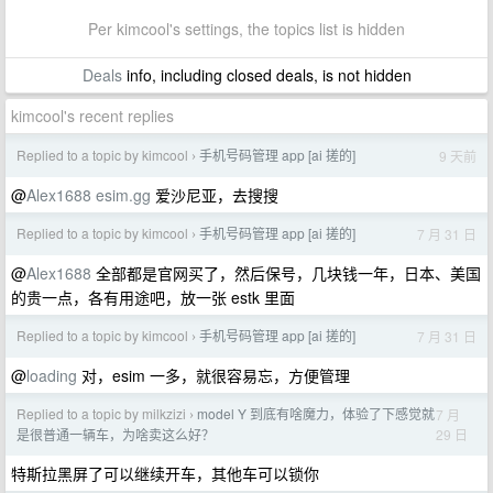
Per kimcool's settings, the topics list is hidden
Deals
info, including closed deals, is not hidden
kimcool's recent replies
Replied to a topic by kimcool
手机号码管理 app [ai 搓的]
9 天前
›
@
Alex1688
esim.gg
爱沙尼亚，去搜搜
Replied to a topic by kimcool
手机号码管理 app [ai 搓的]
7 月 31 日
›
@
Alex1688
全部都是官网买了，然后保号，几块钱一年，日本、美国
的贵一点，各有用途吧，放一张 estk 里面
Replied to a topic by kimcool
手机号码管理 app [ai 搓的]
7 月 31 日
›
@
loading
对，esim 一多，就很容易忘，方便管理
Replied to a topic by milkzizi
model Y 到底有啥魔力，体验了下感觉就
7 月
›
29 日
是很普通一辆车，为啥卖这么好？
特斯拉黑屏了可以继续开车，其他车可以锁你