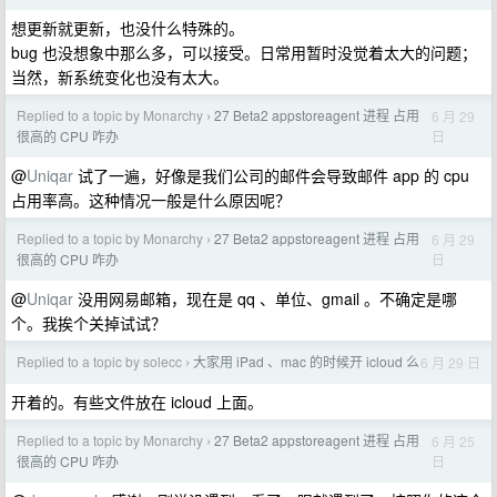
想更新就更新，也没什么特殊的。
bug 也没想象中那么多，可以接受。日常用暂时没觉着太大的问题；
当然，新系统变化也没有太大。
Replied to a topic by Monarchy
27 Beta2 appstoreagent 进程 占用
6 月 29
›
日
很高的 CPU 咋办
@
Uniqar
试了一遍，好像是我们公司的邮件会导致邮件 app 的 cpu
占用率高。这种情况一般是什么原因呢？
Replied to a topic by Monarchy
27 Beta2 appstoreagent 进程 占用
6 月 29
›
日
很高的 CPU 咋办
@
Uniqar
没用网易邮箱，现在是 qq 、单位、gmail 。不确定是哪
个。我挨个关掉试试？
Replied to a topic by solecc
大家用 iPad 、mac 的时候开 icloud 么
6 月 29 日
›
开着的。有些文件放在 icloud 上面。
Replied to a topic by Monarchy
27 Beta2 appstoreagent 进程 占用
6 月 25
›
日
很高的 CPU 咋办