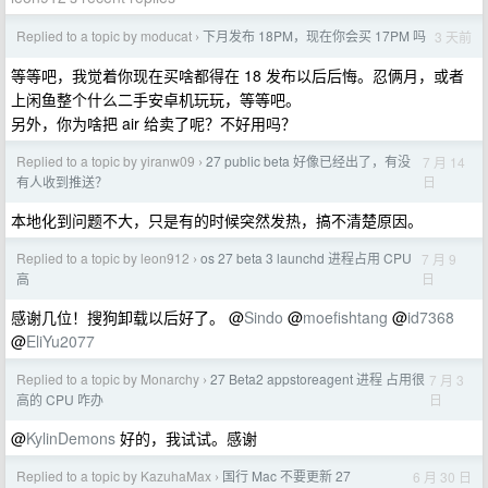
Replied to a topic by moducat
下月发布 18PM，现在你会买 17PM 吗
3 天前
›
等等吧，我觉着你现在买啥都得在 18 发布以后后悔。忍俩月，或者
上闲鱼整个什么二手安卓机玩玩，等等吧。
另外，你为啥把 air 给卖了呢？不好用吗？
Replied to a topic by yiranw09
27 public beta 好像已经出了，有没
7 月 14
›
日
有人收到推送？
本地化到问题不大，只是有的时候突然发热，搞不清楚原因。
Replied to a topic by leon912
os 27 beta 3 launchd 进程占用 CPU
7 月 9
›
日
高
感谢几位！搜狗卸载以后好了。 @
Sindo
@
moefishtang
@
id7368
@
EliYu2077
Replied to a topic by Monarchy
27 Beta2 appstoreagent 进程 占用很
7 月 3
›
日
高的 CPU 咋办
@
KylinDemons
好的，我试试。感谢
Replied to a topic by KazuhaMax
国行 Mac 不要更新 27
6 月 30 日
›