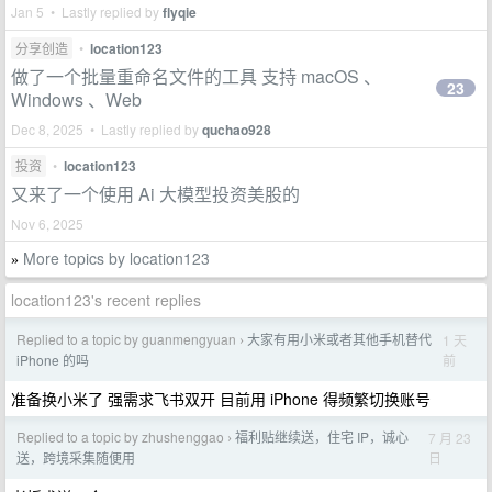
Jan 5 • Lastly replied by
flyqie
分享创造
•
location123
做了一个批量重命名文件的工具 支持 macOS 、
23
Windows 、Web
Dec 8, 2025 • Lastly replied by
quchao928
投资
•
location123
又来了一个使用 Ai 大模型投资美股的
Nov 6, 2025
More topics by location123
»
location123's recent replies
Replied to a topic by guanmengyuan
大家有用小米或者其他手机替代
1 天
›
前
iPhone 的吗
准备换小米了 强需求飞书双开 目前用 iPhone 得频繁切换账号
Replied to a topic by zhushenggao
福利贴继续送，住宅 IP，诚心
7 月 23
›
日
送，跨境采集随便用