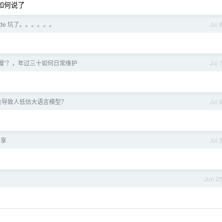
如何说了
ude 坑了。。。。。。
Jul 
老变慢”？，年过三十如何日常维护
Jul 
会导致人低估大语言模型？
Jul 
分享
Jul 
Jun 2