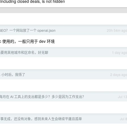
 including closed deals, is not hidden
EO？一个网站放了一个 openai.json
20h 54m ag
PI Doc 使用的，一般只用于 dev 环境
路要用其他城市和区命名，好无聊
1 day ag
 24 小时后，我悟了
2 days ag
每月在 AI 工具上的支出都是多少？多少是因为工作支出？
Jul 1
 一事无成，还没有对象，感到未来人生会继续平庸且孤单
Jul 