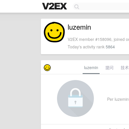
luzemin
V2EX member #158096, joined on
Today's activity rank
5864
luzemin
提问
技术
Per luzemin'