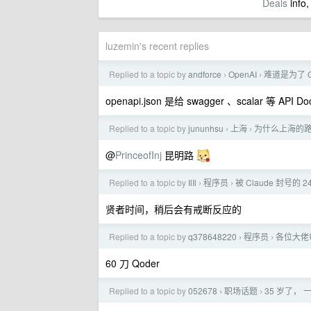
Deals
info,
luzemin's recent replies
Replied to a topic by
andforce
OpenAI
难道是为了 G
›
›
openapi.json 是给 swagger 、scalar 等 A
Replied to a topic by
jununhsu
上海
为什么上海的
›
›
@
PrinceofInj
昆明路
Replied to a topic by
IlIl
程序员
被 Claude 封号的
›
›
贤者时间，稍后会有戒断反应的
Replied to a topic by
q378648220
程序员
各位大佬
›
›
60 刀 Qoder
Replied to a topic by
052678
职场话题
35 岁了，
›
›