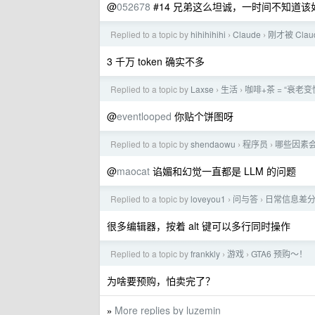
@
052678
#14 兄弟这么坦诚，一时间不知道该
Replied to a topic by
hihihihihi
Claude
刚才被 Cla
›
›
3 千万 token 确实不多
Replied to a topic by
Laxse
生活
咖啡+茶 = “衰
›
›
@
eventlooped
你贴个饼图呀
Replied to a topic by
shendaowu
程序员
哪些因素
›
›
@
maocat
谄媚和幻觉一直都是 LLM 的问题
Replied to a topic by
loveyou1
问与答
日常信息差
›
›
很多编辑器，按着 alt 键可以多行同时操作
Replied to a topic by
frankkly
游戏
GTA6 预购～！
›
›
为啥要预购，怕卖完了？
More replies by luzemin
»