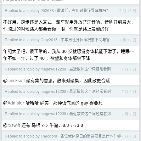
Replied to a topic by 052678
散帅们，有用过骨传导耳机吗？
7 月 16 日
›
不好用，跑步还是入耳式。骑车就用外放蓝牙音响，音响开到最大，
你骑过的时候路人都会看你一眼，你就是路上最靓的仔
Replied to a topic by Gray2016
中年男性身体每况愈下问与答
7 月 13 日
›
年纪大了吧，很正常的，我从 30 岁就感觉身体机能下滑了，睡眠一
年不如一年，过了 40 ，欲望和身体都会下降
Replied to a topic by magewu1223ll
最近散帅这个词经常看到
7 月 9 日
›
@
imicksoft
聚有集的意思，散来对聚集，因此散更合适
Replied to a topic by magewu1223ll
最近散帅这个词经常看到
7 月 9 日
›
@
Admstor
哈哈哈 确实，那种语气真的 gay 得要死
Replied to a topic by magewu1223ll
最近散帅这个词经常看到
7 月 9 日
›
@
rxswift
还有 马根 <-> 牛逼，8.3 <->3.8
Replied to a topic by Theodora
各位佬休息日的消遣项目是什么？🤣
7 月 9 日
›