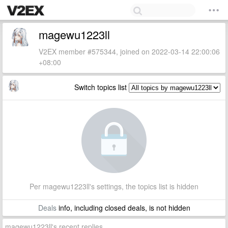
magewu1223ll
V2EX member #575344, joined on 2022-03-14 22:00:06
+08:00
Switch topics list
Per magewu1223ll's settings, the topics list is hidden
Deals
info, including closed deals, is not hidden
magewu1223ll's recent replies