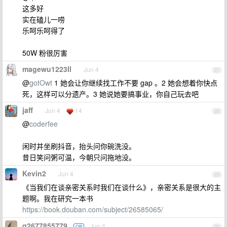
这多好
实在磕儿一唠
乐呵乐呵得了
50W 粉很厉害
magewu1223ll
Jun 4
27
@
gotOwt
1 她会让你继续找工作不要 gap 。2 她会想着你快点
死，这样可以分遗产。3 她说她要搞事业，你自己玩去吧
jaff
Jun 4
14
28
@
coderfee
闲时并坐刷抖音，抬头问你碗洗没。
昔日笑问粥可温，今朝只问拖地没。
Kevin2
Jun 4
29
《当我们在谈亲密关系时我们在谈什么》，亲密关系是很大的主
题啊。我在研究一本书
https://book.douban.com/subject/26585065/
q2677855779
Jun 4
OP
30