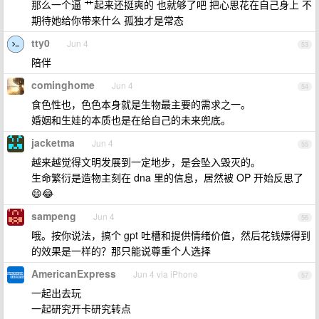
那么一个逼 艹起来还挺爽的 也就够了吧 把心思花在自己身上 不
期待她给你带来什么 孤独才是常态
tty0
Jun 4
53
陪伴
cominghome
Jun 4
54
食色性也，色色本身就是生物最主要的需求之一。
婚姻和生娃的本质也是在给自己的未来兜底。
jacketma
Jun 4
55
越来越觉得文明发展到一定地步，是会坠入毁灭的。
生命繁衍是造物主刻在 dna 里的信息，居然被 OP 开始反思了
😄😂
sampeng
Jun 4
56
哦。按你说法，搞个 gpt 吐槽和提供情绪价值，然后花钱嫖得到
的效果是一样的？那只能说尊重个人选择
AmericanExpress
Jun 4 via iPhone
57
一起出去玩
一起研究开卡研究转点