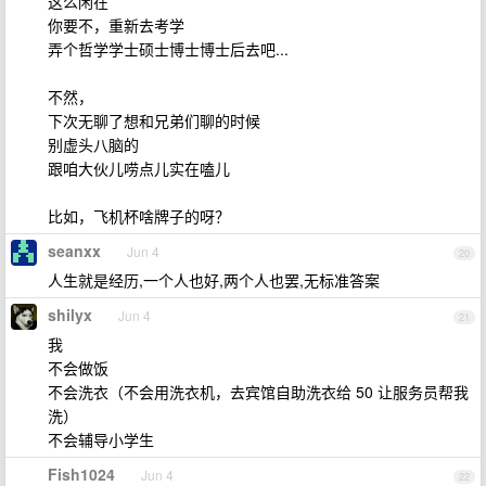
这么闲在
你要不，重新去考学
弄个哲学学士硕士博士博士后去吧...
不然，
下次无聊了想和兄弟们聊的时候
别虚头八脑的
跟咱大伙儿唠点儿实在嗑儿
比如，飞机杯啥牌子的呀？
seanxx
Jun 4
20
人生就是经历,一个人也好,两个人也罢,无标准答案
shilyx
Jun 4
21
我
不会做饭
不会洗衣（不会用洗衣机，去宾馆自助洗衣给 50 让服务员帮我
洗）
不会辅导小学生
Fish1024
Jun 4
22