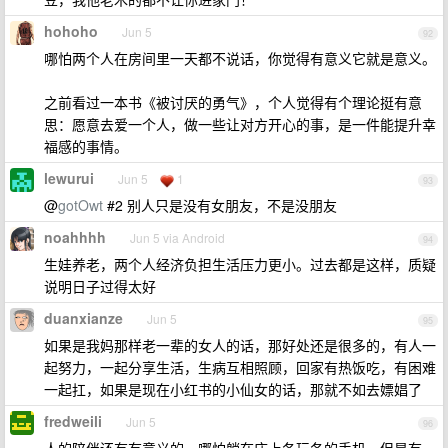
hohoho
Jun 5
92
哪怕两个人在房间里一天都不说话，你觉得有意义它就是意义。
之前看过一本书《被讨厌的勇气》，个人觉得有个理论挺有意
思：愿意去爱一个人，做一些让对方开心的事，是一件能提升幸
福感的事情。
lewurui
Jun 5
1
93
@
gotOwt
#2 别人只是没有女朋友，不是没朋友
noahhhh
Jun 5 via Android
94
生娃养老，两个人经济负担生活压力更小。过去都是这样，质疑
说明日子过得太好
duanxianze
Jun 5
95
如果是我妈那样老一辈的女人的话，那好处还是很多的，有人一
起努力，一起分享生活，生病互相照顾，回家有热饭吃，有困难
一起扛，如果是现在小红书的小仙女的话，那就不如去嫖娼了
fredweili
Jun 5
96