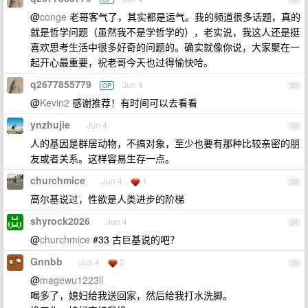
@
conge
老哥客气了，其实都是运气。我的频道很多话题，真的
就是哲学问题（虽然我不是学哲学的），老实说，我这人还是挺
喜欢思考生活中很多好奇的问题的。确实就像你说，大家聚在一
起开心最重要，祝老哥今天也过得愉快哈。
q2677855779
Jun 4
OP
31
@
Kevin2
感谢推荐！有时间可以去看看
ynzhujie
Jun 4
32
人的基因是群居动物，不搞对象，至少也要有那种比较亲密的朋
友或者关系。这样容易生存一点。
churchmice
Jun 4
1
33
高尔基说过，性欲是人类进步的阶梯
shyrock2026
Jun 4
34
@
churchmice
#33 古巨基说的吧？
Gnnbb
Jun 4
2
35
@
magewu1223ll
喝多了，媳妇给我送回家，然后给我打水洗脚。