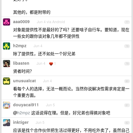
其他的，都是附带的
aaa0009
Jun 4 via Android
77
对象能提供性不是最好的了吗？还要啥子自行车。要知道，现在
一些女的跟你谈对象几年都不提供性
h2mpz
Jun 4
78
除了提供性，还不如处一个好兄弟
libasten
Jun 4
1
79
贤者时间？
unusualcat
Jun 4
80
看每个人的选择，无法一概而论。当然你说解决性需求肯定是一
个重要方面。
douyacai911
Jun 5
81
@
h2mpz
这话说得在理。但是，好兄弟也得搞对象吧
inktiger
Jun 5
82
应该是找个合作伙伴把生活过得更好，不用吃外卖了，虽然自己