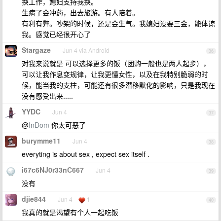
换工作，媳妇支持我换。
生病了会冲药，出去旅游。有人陪着。
有利有弊。吵架的时候，还是会生气。我媳妇没要三金，能体谅
我。感觉已经很开心了
Stargaze
Jun 4 via Android
36
对我来说就是 可以选择更多的饭（团购一般也是两人起步），
可以让我作息变规律，让我更懂女性，以及在我特别脆弱的时
候，能当我的支柱，可能还有很多潜移默化的影响，只是我现在
没有感受出来.....
YYDC
Jun 4
37
@
InDom
你太可恶了
burymme11
Jun 4
38
everyting is about sex , expect sex itself .
i67c6NJ0r33nC667
Jun 4
39
没有
djie844
Jun 4
1
40
我真的就是渴望有个人一起吃饭