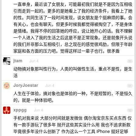
一直单身，最近谈了女朋友，可能最初我们就是不是因为互相吸
引而走到一起的。更多的是她看上了我的经济条件，我看上了她
的性。共同生活了一段时间发现，谈女朋友是个挺麻烦的事。会
有关心，也会有聊天。但更多时候我都觉得被掏空了，不是身体
是情绪。我得不停的回答她的呼应，说让她开心的话。我不理解
一个人进入了我的生活之后这是不是正常现象。还是就像开头说
的我们并非那么互相吸引，总之现在的感觉很鸡肋，但限于年龄
家庭和各方面的压力吧。觉得这样过一辈子也行。很矛盾
jtam
Jun 4
50
动物搞对象那叫性行为，人类的叫做性生活，重点不是性，是生
活
JoryJoestar
Jun 4
51
人生在于体验，搞对象也是体验的一种，不是短暂的，不是恒久
的，就是一种体验吧。
xppgg
Jun 4
52
手机对我来说 大部分时间就是发微信 偶尔淘宝京东买点东西 仅
有一款手游玩了很多年 抛开这些其实没什么用 我也不追求新款
毕竟很多年没什么创新了 作为这么一个工具 iPhone 挺好足够