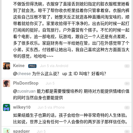
不做饭但得洗碗，衣服穿了直接丢到媳妇指定的脏衣服框里她看
到了就会洗，晾干了帮你收衣柜里挂着你只管拿着穿。衣服内裤
这些自己压根不管了，她整天反正就逛各种直播间淘宝啥的，顺
带着就给你买了。家里收拾得干干净净的，出去玩的时候一起打
打闹闹的挺好，自驾旅行，户外露营有个搭子。不忙的时候一起
看个电影，追一部电视，玩游戏，跟自己一个人还是有点差距，
多了很多欢乐。家庭财务有一半给她在管，出门在外感觉带了个
小弟，买东西，付钱都让她出马，我自己喜欢这种方方面面当大
爷的感觉，哈哈哈~~~
Keine
Jun 5 via Android
PRO
83
@
cheese
为什么这么说？ up 主 ID 叫啥？好看吗？
PlsDontStop
Jun 5
84
@
zuosiruan
能力都是需要慢慢培养的 期待对方能提供情绪价值
的同时当然自身也要能提供
wilkey10
Jun 5 via iPhone
85
如果结婚生子也算的话，孩子会给你一种非常奇特的人生体验。
比如说，世界上没有任何一个人会像你的两岁孩子那样信任你。
spadger
Jun 5
86