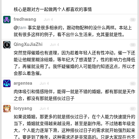
核心是跟对方一起做两个人都喜欢的事情
fredhwang
Jun 4
58
@
jtam
事实是很多相亲的，跟动物配种的没什么两样。本站上
就有很多这样的例子，看不出什么生活来，充其量就是性。
QingXuJiaZhi
Jun 4
59
突然觉得催婚也有道理，因为趁着年轻人还有性冲动，催一下还
能让他糊里糊涂结婚，等年纪大了想清楚了，性的影响力也降低
了，再催就没用了。我怀疑催婚的人可能隐约知道这点，所以才
会那么着急催。
argentea
Jun 4
60
肉体吸引和情感陪伴，能得一就是不错的婚姻，都有那就是天作
之合，都没有那就是搭伙过日子
loryyang
Jun 4
61
如果说婚姻，那更多的就是搭伙过日子，在个人能力快速提升的
当下，婚姻就变得越来越没用，甚至是副作用。不过随着年级变
大，个人能力逐渐下滑，这种搭伙过日子的需求就开始强烈起来
了。要是到了晚年，这种需求还是非常高的。只是大家现在也不