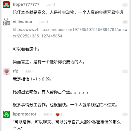
hope7777777
Jun 4
41
陪伴本身就是意义，人是社会动物，一个人真的会很容易空虚
villivateur
Jun 4
42
https://www.zhihu.com/question/1977654075156894784/answ
er/2025213351127445854
可以看看这个。
简而言之，是有一个能听你说废话的人。
tf2
Jun 4
43
我是相信 1+1 > 2 的。
比如出去吃饭，有人帮你占个坐。。。。。
很多事情分工合作，也很愉快。一个人就单线程忙不过来。
kpprotector
Jun 4
1
44
"可以陪伴、可以聊天、可以分享自己大部分私密事情的那么一
个人"