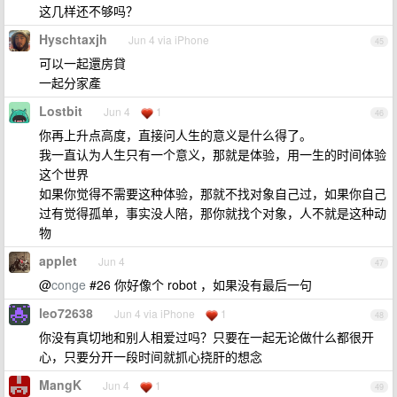
这几样还不够吗？
Hyschtaxjh
Jun 4 via iPhone
45
可以一起還房貸
一起分家產
Lostbit
Jun 4
1
46
你再上升点高度，直接问人生的意义是什么得了。
我一直认为人生只有一个意义，那就是体验，用一生的时间体验
这个世界
如果你觉得不需要这种体验，那就不找对象自己过，如果你自己
过有觉得孤单，事实没人陪，那你就找个对象，人不就是这种动
物
applet
Jun 4
47
@
conge
#26 你好像个 robot ，如果没有最后一句
leo72638
Jun 4 via iPhone
1
48
你没有真切地和别人相爱过吗？只要在一起无论做什么都很开
心，只要分开一段时间就抓心挠肝的想念
MangK
Jun 4
1
49