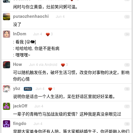
闲时与你立黄昏，灶前笑问粥可温。
putaozhenhaochi
Jun 4
13
没了
InDom
Jun 4
3
14
: 看我 [😜🐘]
: 哈哈哈哈, 你是不是有病
: 嘿嘿嘿~
How
Jun 4 via Android
3
15
可以随机触发任务，破坏生活习惯，改变你对事物的决定，影响
你的心情
ybz
Jun 4
1
PRO
16
说明你是适合一个人生活的，呆在舒适区里就好好呆着。
jackOff
Jun 4
17
一辈子的青梅竹马加战友级的爱情？这种我是真没亲眼见过
fingdo
Jun 4
18
早期大家单身你还有人陪，等大家都结婚生子，你还能融入他们