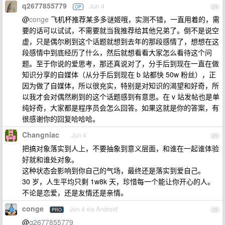
q2677855779
Jun 4
OP
24
@
conge
飞机杯推荐某多多谜姬哦，实测不错，一直用着的，需
要的话可以试试，不需要就当我推荐给其他兄弟了。倒不是说空
虚，只是偶尔刷到这个话题就想到去年的那段感情了，想想在这
段感情中到底经历了什么，然后就想看看大家怎么看待这个问
题。至于你说的爱思考，那还真说对了，分手后到现在一直在做
知识分享的自媒体（从分手后到现在 b 站都快 50w 粉丝），正
因为做了自媒体，所以很充实，特别是对知识的渴望和好奇，所
以我才会对偶然刷到的这个话题感到有意思。在 v 站发帖也是单
纯好奇，大家都是程序员会怎么回答。如果这就是你的答案，有
很感谢你的回复哈哈哈。
Changniac
Jun 4
25
把搞对象落实到人上，不要抽象到意义层面，和谁在一起谁体验
好就和谁处对象。
这种状态会影响到你自己的气场，最终还是落实到爱自己。
30 岁，人生平均只剩 1w8k 天，珍惜每一个能让你开心的人。
不论是恋爱，还是友情还是亲情。
conge
Jun 4 via Android
PRO
26
@
q2677855779