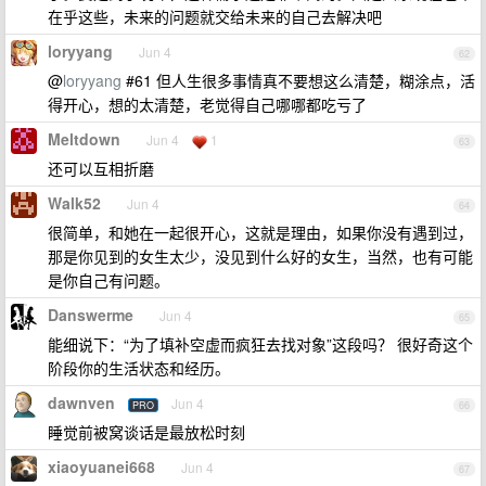
在乎这些，未来的问题就交给未来的自己去解决吧
loryyang
Jun 4
62
@
loryyang
#61 但人生很多事情真不要想这么清楚，糊涂点，活
得开心，想的太清楚，老觉得自己哪哪都吃亏了
Meltdown
Jun 4
1
63
还可以互相折磨
Walk52
Jun 4
64
很简单，和她在一起很开心，这就是理由，如果你没有遇到过，
那是你见到的女生太少，没见到什么好的女生，当然，也有可能
是你自己有问题。
Danswerme
Jun 4
65
能细说下：“为了填补空虚而疯狂去找对象”这段吗？ 很好奇这个
阶段你的生活状态和经历。
dawnven
Jun 4
PRO
66
睡觉前被窝谈话是最放松时刻
xiaoyuanei668
Jun 4
67