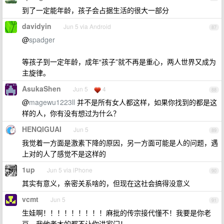
到了一定能年龄，孩子会占据生活的很大一部分
davidyin
Jun 5 via Android
87
@
spadger
等孩子到一定年龄，成年“孩子”就不再是重心，两人世界又成为
主旋律。
AsukaShen
Jun 5
4
88
@
magewu1223ll
并不是所有女人都这样，如果你找到的都是这
样的人，你有没有想过为什么？
HENQIGUAI
Jun 5
89
我觉着一方面是激素下降的原因，另一方面可能是人的问题，遇
上对的人了感觉不是这样的
1up
Jun 5 via iPhone
90
其实有意义，亲密关系啥的，但现在这社会搞得没意义
vcmt
Jun 5
91
生娃啊！！！！！！！！！麻批的传宗接代懂不！我要是你老
豆，我他老木的都不让你进家门！