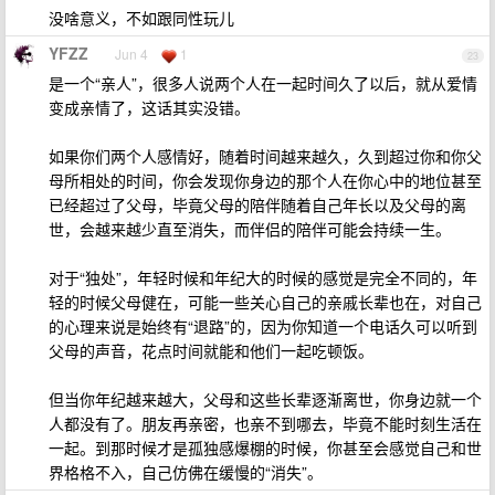
没啥意义，不如跟同性玩儿
YFZZ
Jun 4
1
23
是一个“亲人”，很多人说两个人在一起时间久了以后，就从爱情
变成亲情了，这话其实没错。
如果你们两个人感情好，随着时间越来越久，久到超过你和你父
母所相处的时间，你会发现你身边的那个人在你心中的地位甚至
已经超过了父母，毕竟父母的陪伴随着自己年长以及父母的离
世，会越来越少直至消失，而伴侣的陪伴可能会持续一生。
对于“独处”，年轻时候和年纪大的时候的感觉是完全不同的，年
轻的时候父母健在，可能一些关心自己的亲戚长辈也在，对自己
的心理来说是始终有“退路”的，因为你知道一个电话久可以听到
父母的声音，花点时间就能和他们一起吃顿饭。
但当你年纪越来越大，父母和这些长辈逐渐离世，你身边就一个
人都没有了。朋友再亲密，也亲不到哪去，毕竟不能时刻生活在
一起。到那时候才是孤独感爆棚的时候，你甚至会感觉自己和世
界格格不入，自己仿佛在缓慢的“消失”。