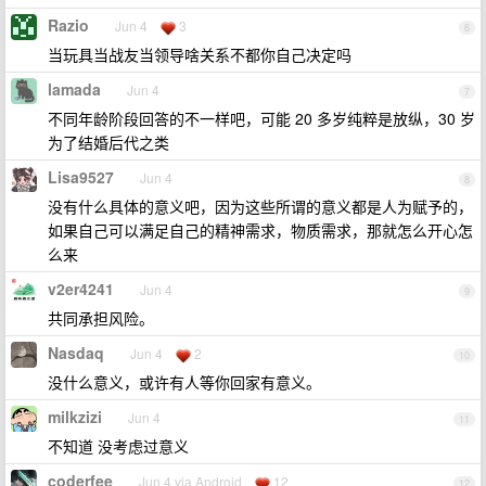
Razio
Jun 4
3
6
当玩具当战友当领导啥关系不都你自己决定吗
lamada
Jun 4
7
不同年龄阶段回答的不一样吧，可能 20 多岁纯粹是放纵，30 岁
为了结婚后代之类
Lisa9527
Jun 4
8
没有什么具体的意义吧，因为这些所谓的意义都是人为赋予的，
如果自己可以满足自己的精神需求，物质需求，那就怎么开心怎
么来
v2er4241
Jun 4
9
共同承担风险。
Nasdaq
Jun 4
2
10
没什么意义，或许有人等你回家有意义。
milkzizi
Jun 4
11
不知道 没考虑过意义
coderfee
Jun 4 via Android
12
12