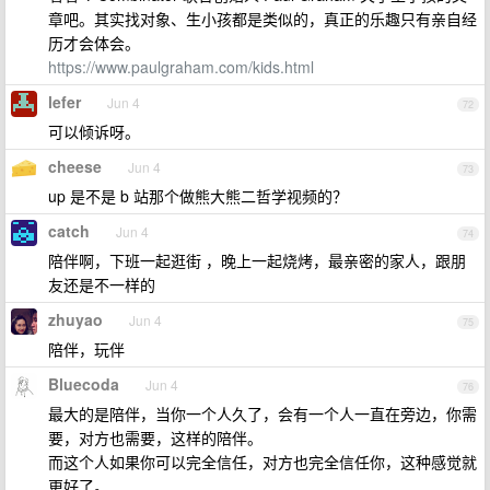
章吧。其实找对象、生小孩都是类似的，真正的乐趣只有亲自经
历才会体会。
https://www.paulgraham.com/kids.html
lefer
Jun 4
72
可以倾诉呀。
cheese
Jun 4
73
up 是不是 b 站那个做熊大熊二哲学视频的？
catch
Jun 4
74
陪伴啊，下班一起逛街 ，晚上一起烧烤，最亲密的家人，跟朋
友还是不一样的
zhuyao
Jun 4
75
陪伴，玩伴
Bluecoda
Jun 4
76
最大的是陪伴，当你一个人久了，会有一个人一直在旁边，你需
要，对方也需要，这样的陪伴。
而这个人如果你可以完全信任，对方也完全信任你，这种感觉就
更好了。