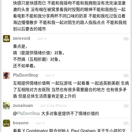
快感只是快感而已 不能和我接吻不能和我拥抱没有洗完澡湿漉
漉的头发 没有缩在被窝里看我时狡黠的眼神不能和我抱在一起
看电影不能和我分享两杯不同口味的奶茶 不能和我吃过饭沿着
海边慢慢散步 不能和我一起对陌生的路人指指点点 不能和我规
划以后要去的城市
zerovoid
Jun 4
68
重点是，
搞（能提供情绪价值）对象，
不然搞（互相折磨）对象，
还不如单着。
PlsDontStop
Jun 4
69
互相提供情绪价值啊 一起玩游戏 一起看番 一起追英剧美剧 生病
了互相陪对方去医院 当然也有很多需要磨合的地方 也有很多矛
盾 但是总体生活质量肯定是上升的
zuosiruan
Jun 4 via iPhone
70
@
PlsDontStop
大多对象是提供不了情绪价值的
bosonn
Jun 4
71
看看 Y Combinator 联合创始人 Paul Graham 关于生小孩的文