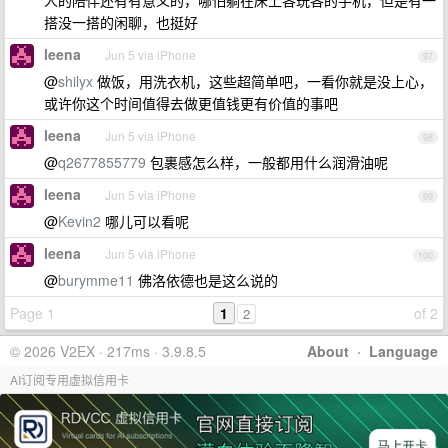
人的陪伴还有有意义的，哪怕躺在床上各玩各的手机，但是有一
搭没一搭的闲聊，也挺好
leena
Jun 5 via iPhone
97
@
shilyx
做饭，用洗衣机，这些超简单吧，一看你就是没上心，
或许你这个时间值得去做更值钱更有价值的事吧
leena
Jun 5 via iPhone
98
@
q2677855779
包裹感怎么样，一般都用什么润滑油呢
leena
Jun 5 via iPhone
99
@
Kevin2
哪儿可以看呢
leena
Jun 5 via iPhone
100
@
burymme11
佛洛依德也是这么说的
Page 1
1
of 2
2
© 2026 V2EX · 217ms · 3.9.8.5
About
·
Language
AI订阅专用虚拟信用卡