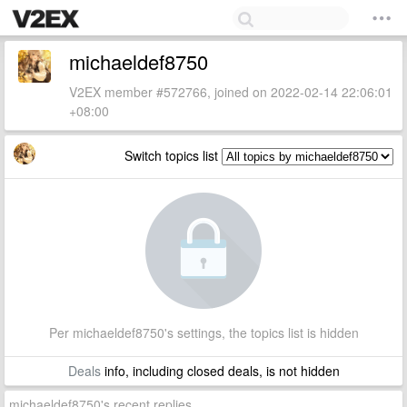
michaeldef8750
V2EX member #572766, joined on 2022-02-14 22:06:01
+08:00
Switch topics list
Per michaeldef8750's settings, the topics list is hidden
Deals
info, including closed deals, is not hidden
michaeldef8750's recent replies