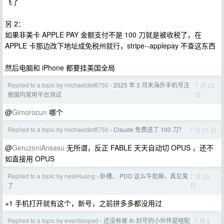
飞了
另 2：
如果非美卡 APPLE PAY 金额支付不是 100 刀就是被收税了，在
APPLE 卡那边改下地址成免税州就行，stripe--applepay 不查这东西
然后电脑和 iPhone 都要挂美国全局
Replied to a topic by michaeldef8750
2025 年 3 月末海外手机号注
7 月 25
›
日
册国内常用平台测试
@
Gimorocun
哪个
Replied to a topic by michaeldef8750
Claude 免费送了 100 刀？
7 月 21 日
›
@
GeruzoniAnsasu
无所谓，反正 FABLE 天天自动切 OPUS ，还不
如直接用 OPUS
Replied to a topic by nealHuang
卧槽， PDD 这么牛批嘛，真见鬼
7 月 20
›
日
了
+1 手机打开就有这个，新号，之前拼多多都没用过
Replied to a topic by eventlooped
还没有被 A\ 封号的小伙伴是啥配
7 月 3
›