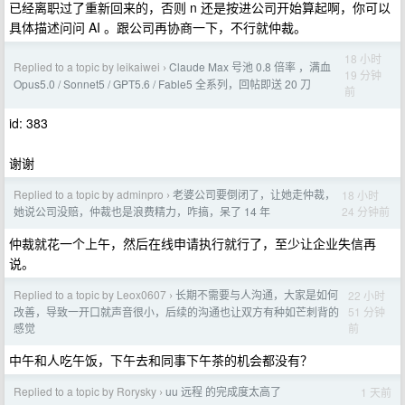
已经离职过了重新回来的，否则 n 还是按进公司开始算起啊，你可以
具体描述问问 AI 。跟公司再协商一下，不行就仲裁。
18 小时
Replied to a topic by leikaiwei
Claude Max 号池 0.8 倍率 ，满血
›
19 分钟
Opus5.0 / Sonnet5 / GPT5.6 / Fable5 全系列，回帖即送 20 刀
前
id: 383
谢谢
Replied to a topic by adminpro
老婆公司要倒闭了，让她走仲裁，
18 小时
›
24 分钟前
她说公司没赔，仲裁也是浪费精力，咋搞，呆了 14 年
仲裁就花一个上午，然后在线申请执行就行了，至少让企业失信再
说。
Replied to a topic by Leox0607
长期不需要与人沟通，大家是如何
22 小时
›
51 分钟
改善，导致一开口就声音很小，后续的沟通也让双方有种如芒刺背的
前
感觉
中午和人吃午饭，下午去和同事下午茶的机会都没有？
Replied to a topic by Rorysky
uu 远程 的完成度太高了
1 天前
›