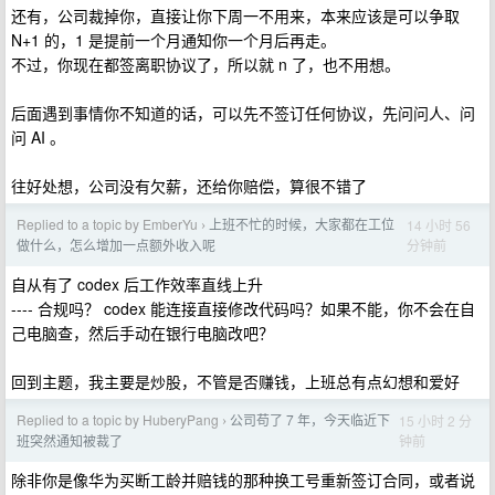
还有，公司裁掉你，直接让你下周一不用来，本来应该是可以争取
N+1 的，1 是提前一个月通知你一个月后再走。
不过，你现在都签离职协议了，所以就 n 了，也不用想。
后面遇到事情你不知道的话，可以先不签订任何协议，先问问人、问
问 AI 。
往好处想，公司没有欠薪，还给你赔偿，算很不错了
Replied to a topic by EmberYu
上班不忙的时候，大家都在工位
14 小时 56
›
分钟前
做什么，怎么增加一点额外收入呢
自从有了 codex 后工作效率直线上升
---- 合规吗？ codex 能连接直接修改代码吗？如果不能，你不会在自
己电脑查，然后手动在银行电脑改吧？
回到主题，我主要是炒股，不管是否赚钱，上班总有点幻想和爱好
Replied to a topic by HuberyPang
公司苟了 7 年，今天临近下
15 小时 2 分
›
钟前
班突然通知被裁了
除非你是像华为买断工龄并赔钱的那种换工号重新签订合同，或者说