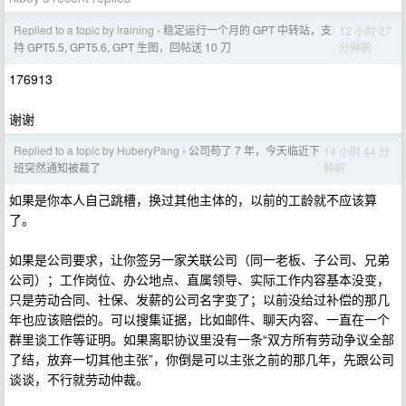
Replied to a topic by lraining
稳定运行一个月的 GPT 中转站，支
12 小时 27
›
分钟前
持 GPT5.5, GPT5.6, GPT 生图，回帖送 10 刀
176913
谢谢
Replied to a topic by HuberyPang
公司苟了 7 年，今天临近下
14 小时 44 分
›
钟前
班突然通知被裁了
如果是你本人自己跳槽，换过其他主体的，以前的工龄就不应该算
了。
如果是公司要求，让你签另一家关联公司（同一老板、子公司、兄弟
公司）；工作岗位、办公地点、直属领导、实际工作内容基本没变，
只是劳动合同、社保、发薪的公司名字变了；以前没给过补偿的那几
年也应该赔偿的。可以搜集证据，比如邮件、聊天内容、一直在一个
群里谈工作等证明。如果离职协议里没有一条“双方所有劳动争议全部
了结，放弃一切其他主张”，你倒是可以主张之前的那几年，先跟公司
谈谈，不行就劳动仲裁。