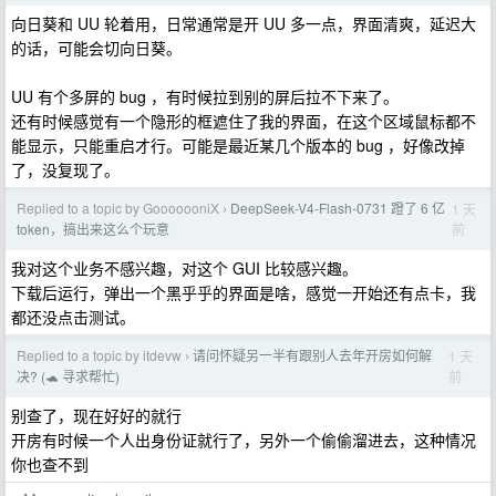
向日葵和 UU 轮着用，日常通常是开 UU 多一点，界面清爽，延迟大
的话，可能会切向日葵。
UU 有个多屏的 bug ，有时候拉到别的屏后拉不下来了。
还有时候感觉有一个隐形的框遮住了我的界面，在这个区域鼠标都不
能显示，只能重启才行。可能是最近某几个版本的 bug ，好像改掉
了，没复现了。
Replied to a topic by GooooooniX
DeepSeek-V4-Flash-0731 蹬了 6 亿
1 天
›
前
token，搞出来这么个玩意
我对这个业务不感兴趣，对这个 GUI 比较感兴趣。
下载后运行，弹出一个黑乎乎的界面是啥，感觉一开始还有点卡，我
都还没点击测试。
Replied to a topic by itdevw
请问怀疑另一半有跟别人去年开房如何解
1 天
›
前
决? (🐢 寻求帮忙)
别查了，现在好好的就行
开房有时候一个人出身份证就行了，另外一个偷偷溜进去，这种情况
你也查不到