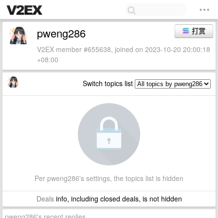
pweng286
打赏
V2EX member #655638, joined on 2023-10-20 20:00:18
+08:00
Switch topics list
Per pweng286's settings, the topics list is hidden
Deals
info, including closed deals, is not hidden
pweng286's recent replies