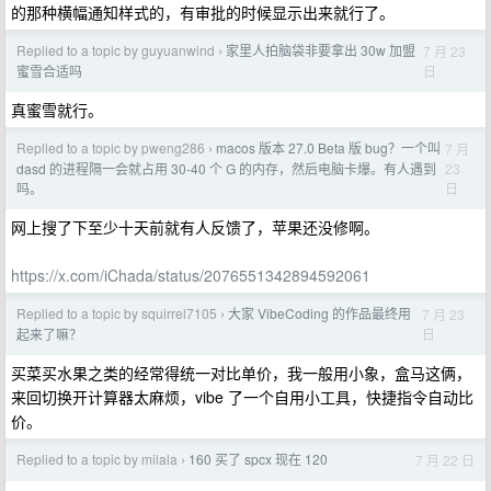
的那种横幅通知样式的，有审批的时候显示出来就行了。
Replied to a topic by guyuanwind
家里人拍脑袋非要拿出 30w 加盟
7 月 23
›
日
蜜雪合适吗
真蜜雪就行。
Replied to a topic by pweng286
macos 版本 27.0 Beta 版 bug？一个叫
7 月
›
23
dasd 的进程隔一会就占用 30-40 个 G 的内存，然后电脑卡爆。有人遇到
日
吗。
网上搜了下至少十天前就有人反馈了，苹果还没修啊。
https://x.com/iChada/status/2076551342894592061
Replied to a topic by squirrel7105
大家 VibeCoding 的作品最终用
7 月 23
›
日
起来了嘛？
买菜买水果之类的经常得统一对比单价，我一般用小象，盒马这俩，
来回切换开计算器太麻烦，vibe 了一个自用小工具，快捷指令自动比
价。
Replied to a topic by milala
160 买了 spcx 现在 120
7 月 22 日
›