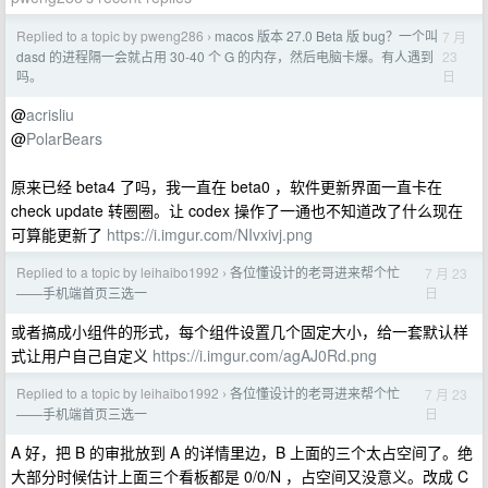
Replied to a topic by pweng286
macos 版本 27.0 Beta 版 bug？一个叫
7 月
›
23
dasd 的进程隔一会就占用 30-40 个 G 的内存，然后电脑卡爆。有人遇到
日
吗。
@
acrisliu
@
PolarBears
原来已经 beta4 了吗，我一直在 beta0 ，软件更新界面一直卡在
check update 转圈圈。让 codex 操作了一通也不知道改了什么现在
可算能更新了
https://i.imgur.com/NIvxivj.png
Replied to a topic by leihaibo1992
各位懂设计的老哥进来帮个忙
7 月 23
›
日
——手机端首页三选一
或者搞成小组件的形式，每个组件设置几个固定大小，给一套默认样
式让用户自己自定义
https://i.imgur.com/agAJ0Rd.png
Replied to a topic by leihaibo1992
各位懂设计的老哥进来帮个忙
7 月 23
›
日
——手机端首页三选一
A 好，把 B 的审批放到 A 的详情里边，B 上面的三个太占空间了。绝
大部分时候估计上面三个看板都是 0/0/N ，占空间又没意义。改成 C