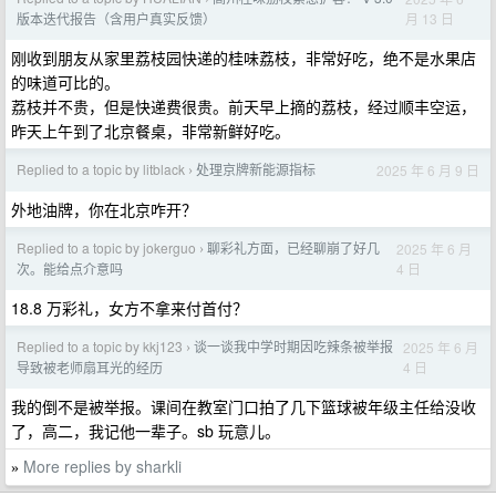
月 13 日
版本迭代报告（含用户真实反馈）
刚收到朋友从家里荔枝园快递的桂味荔枝，非常好吃，绝不是水果店
的味道可比的。
荔枝并不贵，但是快递费很贵。前天早上摘的荔枝，经过顺丰空运，
昨天上午到了北京餐桌，非常新鲜好吃。
Replied to a topic by litblack
处理京牌新能源指标
2025 年 6 月 9 日
›
外地油牌，你在北京咋开？
Replied to a topic by jokerguo
聊彩礼方面，已经聊崩了好几
2025 年 6 月
›
4 日
次。能给点介意吗
18.8 万彩礼，女方不拿来付首付？
Replied to a topic by kkj123
谈一谈我中学时期因吃辣条被举报
2025 年 6 月
›
4 日
导致被老师扇耳光的经历
我的倒不是被举报。课间在教室门口拍了几下篮球被年级主任给没收
了，高二，我记他一辈子。sb 玩意儿。
More replies by sharkli
»