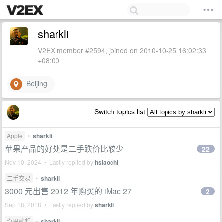
sharkli
V2EX member #2594, joined on 2010-10-25 16:02:33
+08:00
Beijing
Switch topics list
Apple
•
sharkli
苹果产品的好处是二手跌价比较少
22
Nov 10, 2024 • Lastly replied by
hsiaochi
二手交易
•
sharkli
3000 元出售 2012 年购买的 iMac 27
2
Sep 18, 2018 • Lastly replied by
sharkli
奇思妙想
•
sharkli