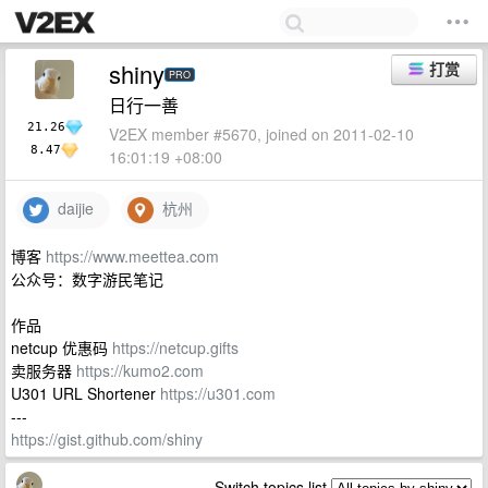
shiny
打赏
PRO
日行一善
21.26
V2EX member #5670, joined on 2011-02-10
8.47
16:01:19 +08:00
daijie
杭州
博客
https://www.meettea.com
公众号：数字游民笔记
作品
netcup 优惠码
https://netcup.gifts
卖服务器
https://kumo2.com
U301 URL Shortener
https://u301.com
---
https://gist.github.com/shiny
Switch topics list