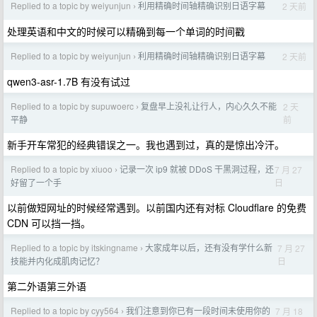
Replied to a topic by weiyunjun
利用精确时间轴精确识别日语字幕
2 天前
›
处理英语和中文的时候可以精确到每一个单词的时间戳
Replied to a topic by weiyunjun
利用精确时间轴精确识别日语字幕
2 天前
›
qwen3-asr-1.7B 有没有试过
Replied to a topic by supuwoerc
复盘早上没礼让行人，内心久久不能
2 天
›
前
平静
新手开车常犯的经典错误之一。我也遇到过，真的是惊出冷汗。
Replied to a topic by xiuoo
记录一次 ip9 就被 DDoS 干黑洞过程，还
7 月 27
›
日
好留了一个手
以前做短网址的时候经常遇到。以前国内还有对标 Cloudflare 的免费
CDN 可以挡一挡。
Replied to a topic by itskingname
大家成年以后，还有没有学什么新
7 月 27
›
日
技能并内化成肌肉记忆？
第二外语第三外语
Replied to a topic by cyy564
我们注意到你已有一段时间未使用你的
7 月 18
›