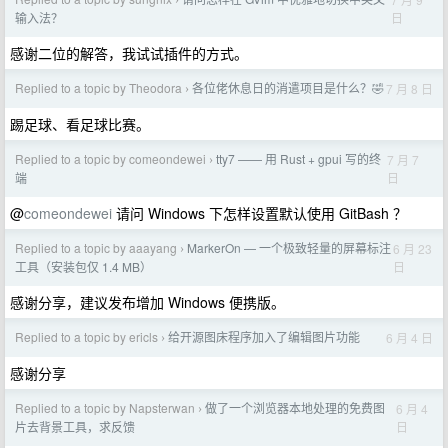
›
日
输入法？
感谢二位的解答，我试试插件的方式。
Replied to a topic by Theodora
各位佬休息日的消遣项目是什么？🤣
7 月 8 日
›
踢足球、看足球比赛。
Replied to a topic by comeondewei
tty7 —— 用 Rust + gpui 写的终
7 月 7
›
日
端
@
comeondewei
请问 Windows 下怎样设置默认使用 GitBash ？
Replied to a topic by aaayang
MarkerOn — 一个极致轻量的屏幕标注
6 月 23
›
日
工具（安装包仅 1.4 MB）
感谢分享，建议发布增加 Windows 便携版。
Replied to a topic by ericls
给开源图床程序加入了编辑图片功能
6 月 4 日
›
感谢分享
Replied to a topic by Napsterwan
做了一个浏览器本地处理的免费图
6 月 4
›
日
片去背景工具，求反馈