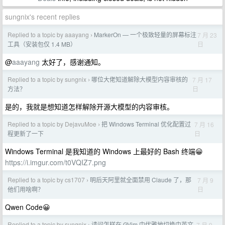
sungnix's recent replies
Replied to a topic by aaayang
MarkerOn — 一个极致轻量的屏幕标注
7 月 23
›
日
工具（安装包仅 1.4 MB）
@
aaayang
太好了，感谢通知。
Replied to a topic by sungnix
哪位大佬知道解除大模型内容审核的
7 月 17
›
日
方法？
是的，我就是想知道怎样解除开源大模型的内容审核。
Replied to a topic by DejavuMoe
把 Windows Terminal 优化配置过
7 月 16
›
日
程更新了一下
Windows Terminal 是我知道的 Windows 上最好的 Bash 终端😀
https://i.imgur.com/t0VQIZ7.png
Replied to a topic by cs1707
明后天阿里就全面禁用 Claude 了，那
7 月 9
›
日
他们用啥啊？
Qwen Code😀
Replied to a topic by sungnix
请问怎样在 GVim 中优雅地切换中英文
7 月 9