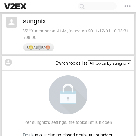
sungnix
V2EX member #14144, joined on 2011-12-01 10:03:31
+08:00
8
28
89
Switch topics list
Per sungnix's settings, the topics list is hidden
Deals
info, including closed deals, is not hidden