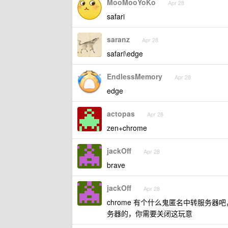
MooMooYoKo
Apr 28
safari
saranz
Apr 28
safari\edge
EndlessMemory
Apr 28
edge
actopas
Apr 28
zen+chrome
jackOff
Apr 28
brave
jackOff
Apr 28
chrome 有个什么鬼匿名中转服务器
务器的，你需要关闭这玩意