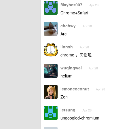
Maybez007
Apr 28
Chrome+Safari
chchwy
Apr 28
Arc
linnsh
Apr 28
chrome ，习惯啦
wuqingwei
Apr 28
helium
lemoncoconut
Apr 28
Zen
jetsung
Apr 28
ungoogled-chromium