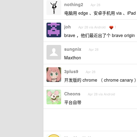
nothing2
Apr 28
电脑用 edge 、安卓手机用 via 、iPad 用
joh
1
Apr 28 via Android
brave ，他们最近出了个 brave origin
sungnix
Apr 28
Maxthon
3plus9
Apr 28
开发版的 chrome （ chrome cana
Cheons
Apr 28 via Android
平台自带