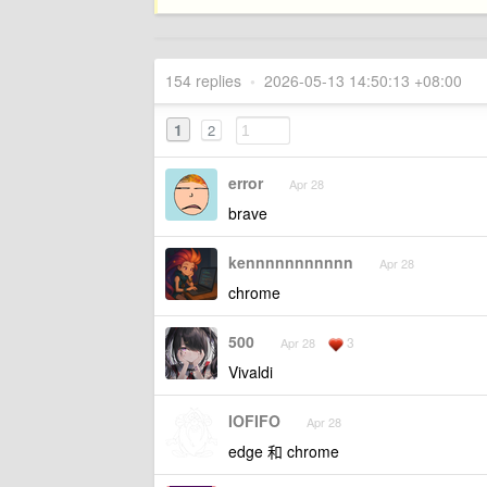
154 replies
•
2026-05-13 14:50:13 +08:00
1
2
error
Apr 28
brave
kennnnnnnnnnn
Apr 28
chrome
500
3
Apr 28
Vivaldi
IOFIFO
Apr 28
edge 和 chrome