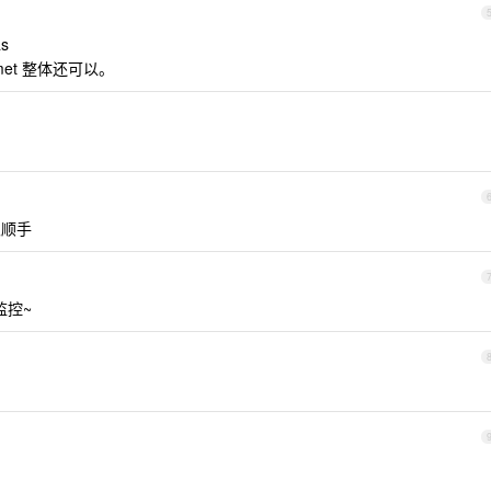
as
met 整体还可以。
很顺手
略监控~