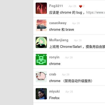
Fog3211
2
Apr 28
应该是 chrome 的 bug ，
https://www
casatAway
Apr 28
chrome 和 brave
MoRanjiang
Apr 28
上班用 Chrome/Safari ，摸鱼用
ronyin
Apr 28
chrome
crab
Apr 28
chrome （禁用自动升级服务）
miyuki
Apr 28
Firefox